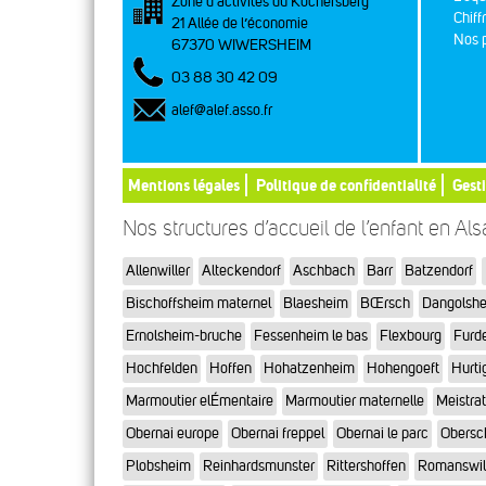
Zone d’activités du Kochersberg
Chiff
21 Allée de l’économie
Nos p
67370 WIWERSHEIM
03 88 30 42 09
alef@alef.asso.fr
Mentions légales
Politique de confidentialité
Gest
Nos structures d’accueil de l’enfant en Al
Allenwiller
Alteckendorf
Aschbach
Barr
Batzendorf
Bischoffsheim maternel
Blaesheim
BŒrsch
Dangolsh
Ernolsheim-bruche
Fessenheim le bas
Flexbourg
Furd
Hochfelden
Hoffen
Hohatzenheim
Hohengoeft
Hurti
Marmoutier elÉmentaire
Marmoutier maternelle
Meistra
Obernai europe
Obernai freppel
Obernai le parc
Obersc
Plobsheim
Reinhardsmunster
Rittershoffen
Romanswil