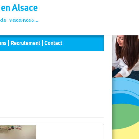
t en Alsace
és de vacances…
ons
Recrutement
Contact