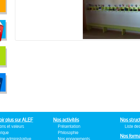
oir plus sur ALEF
Nos activités
Nos struc
ons et valeurs
Présentation
Liste des
rique
Philosophie
Nos forma
ipe administrative
Nos engagements