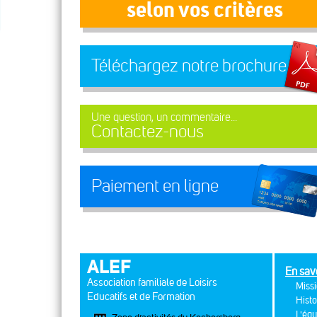
selon vos critères
Téléchargez notre brochure
Une question, un commentaire...
Contactez-nous
Paiement en ligne
ALEF
En sav
Association familiale de Loisirs
Missi
Educatifs et de Formation
Histo
L'équ