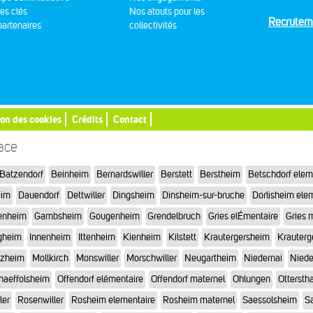
res clés
Nos atouts pour les
Recrutem
artenaires
collectivités
ion des cookies
Crédits
Contact
sace
Batzendorf
Beinheim
Bernardswiller
Berstett
Berstheim
Betschdorf elem
eim
Dauendorf
Dettwiller
Dingsheim
Dinsheim-sur-bruche
Dorlisheim ele
enheim
Gambsheim
Gougenheim
Grendelbruch
Gries elÉmentaire
Gries 
gheim
Innenheim
Ittenheim
Kienheim
Kilstett
Krautergersheim
Krauterg
tzheim
Mollkirch
Monswiller
Morschwiller
Neugartheim
Niedernai
Niede
haeffolsheim
Offendorf elémentaire
Offendorf maternel
Ohlungen
Otterstha
ler
Rosenwiller
Rosheim elementaire
Rosheim maternel
Saessolsheim
Sa