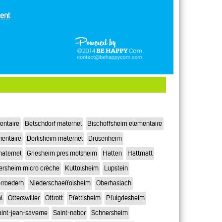
ent
entaire
Betschdorf maternel
Bischoffsheim elementaire
mentaire
Dorlisheim maternel
Drusenheim
maternel
Griesheim pres molsheim
Hatten
Hattmatt
ersheim micro crèche
Kuttolsheim
Lupstein
rroedern
Niederschaeffolsheim
Oberhaslach
l
Otterswiller
Ottrott
Pfettisheim
Pfulgriesheim
int-jean-saverne
Saint-nabor
Schnersheim