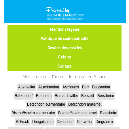
Mentions légales
Politique de confidentialité
Gestion des cookies
Crédits
Contact
Nos structures d’accueil de l’enfant en Alsace
Allenwiller
Alteckendorf
Aschbach
Barr
Batzendorf
Batzendorf
Beinheim
Bernardswiller
Berstett
Berstheim
Betschdorf elementaire
Betschdorf maternel
Bischoffsheim elementaire
Bischoffsheim maternel
Blaesheim
BŒrsch
Dangolsheim
Dauendorf
Dettwiller
Dingsheim