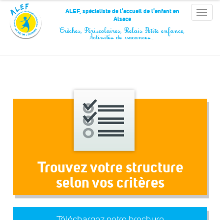
Panneau de gestion des cookies
ALEF, spécialiste de l'accueil de l'enfant en
Toggle
Alsace
naviga
Crèches, Périscolaires, Relais Petite enfance,
Activités de vacances…
Trouvez votre structure
selon vos critères
Téléchargez notre brochure