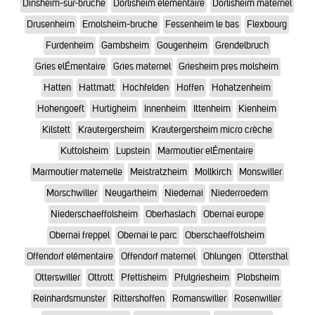
Dinsheim-sur-bruche
Dorlisheim elementaire
Dorlisheim maternel
Drusenheim
Ernolsheim-bruche
Fessenheim le bas
Flexbourg
Furdenheim
Gambsheim
Gougenheim
Grendelbruch
Gries elÉmentaire
Gries maternel
Griesheim pres molsheim
Hatten
Hattmatt
Hochfelden
Hoffen
Hohatzenheim
Hohengoeft
Hurtigheim
Innenheim
Ittenheim
Kienheim
Kilstett
Krautergersheim
Krautergersheim micro crèche
Kuttolsheim
Lupstein
Marmoutier elÉmentaire
Marmoutier maternelle
Meistratzheim
Mollkirch
Monswiller
Morschwiller
Neugartheim
Niedernai
Niederroedern
Niederschaeffolsheim
Oberhaslach
Obernai europe
Obernai freppel
Obernai le parc
Oberschaeffolsheim
Offendorf elémentaire
Offendorf maternel
Ohlungen
Ottersthal
Otterswiller
Ottrott
Pfettisheim
Pfulgriesheim
Plobsheim
Reinhardsmunster
Rittershoffen
Romanswiller
Rosenwiller