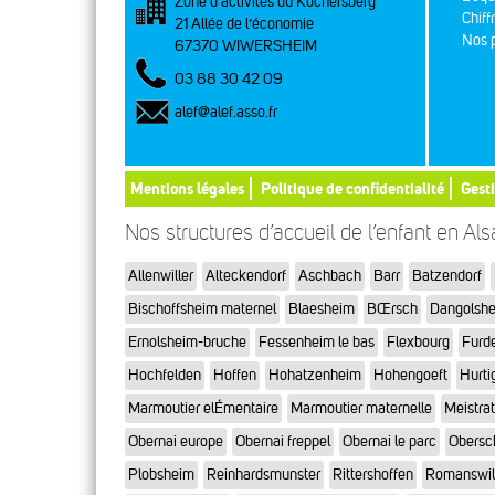
Zone d’activités du Kochersberg
Chiff
21 Allée de l’économie
Nos p
67370 WIWERSHEIM
03 88 30 42 09
alef@alef.asso.fr
Mentions légales
Politique de confidentialité
Gest
Nos structures d’accueil de l’enfant en Al
Allenwiller
Alteckendorf
Aschbach
Barr
Batzendorf
Bischoffsheim maternel
Blaesheim
BŒrsch
Dangolsh
Ernolsheim-bruche
Fessenheim le bas
Flexbourg
Furd
Hochfelden
Hoffen
Hohatzenheim
Hohengoeft
Hurti
Marmoutier elÉmentaire
Marmoutier maternelle
Meistra
Obernai europe
Obernai freppel
Obernai le parc
Obersc
Plobsheim
Reinhardsmunster
Rittershoffen
Romanswil