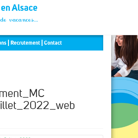
t en Alsace
és de vacances…
ons
Recrutement
Contact
ement_MC
illet_2022_web