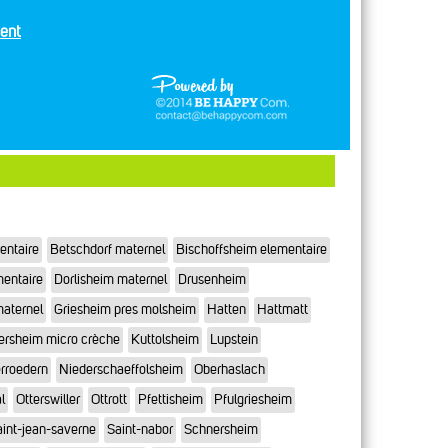
ent
entaire
Betschdorf maternel
Bischoffsheim elementaire
mentaire
Dorlisheim maternel
Drusenheim
maternel
Griesheim pres molsheim
Hatten
Hattmatt
ersheim micro crèche
Kuttolsheim
Lupstein
rroedern
Niederschaeffolsheim
Oberhaslach
l
Otterswiller
Ottrott
Pfettisheim
Pfulgriesheim
int-jean-saverne
Saint-nabor
Schnersheim