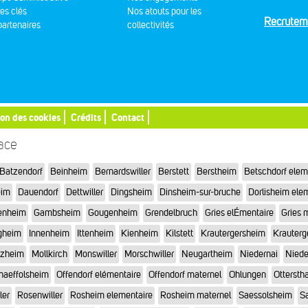
res clés
Nos atouts pour les
Recrutem
artenaires
collectivités
ion des cookies
Crédits
Contact
sace
Batzendorf
Beinheim
Bernardswiller
Berstett
Berstheim
Betschdorf elem
eim
Dauendorf
Dettwiller
Dingsheim
Dinsheim-sur-bruche
Dorlisheim ele
enheim
Gambsheim
Gougenheim
Grendelbruch
Gries elÉmentaire
Gries 
gheim
Innenheim
Ittenheim
Kienheim
Kilstett
Krautergersheim
Krauterg
tzheim
Mollkirch
Monswiller
Morschwiller
Neugartheim
Niedernai
Niede
haeffolsheim
Offendorf elémentaire
Offendorf maternel
Ohlungen
Otterstha
ler
Rosenwiller
Rosheim elementaire
Rosheim maternel
Saessolsheim
Sa