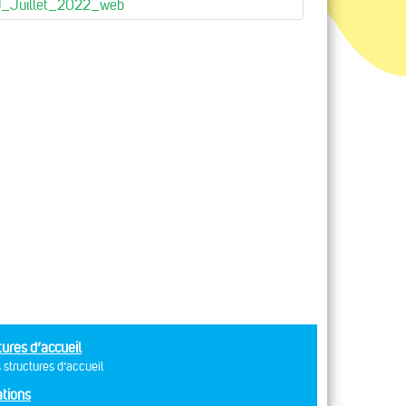
J_Juillet_2022_web
tures d’accueil
 structures d’accueil
tions