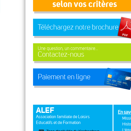
selon vos critères
Téléchargez notre brochure
Une question, un commentaire...
Contactez-nous
Paiement en ligne
ALEF
En sav
Association familiale de Loisirs
Missi
Educatifs et de Formation
Histo
L'équ