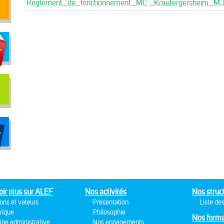
Reglement_de_fonctionnement_MC _Krautergersheim_M
oir plus sur ALEF
Nos activités
Nos struc
ons et valeurs
Présentation
Liste des
rique
Philosophie
Nos forma
ipe administrative
Nos engagements