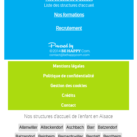
Liste des structures d’accueil
Nos formations
Recrutement
Mentions légales
Politique de confidentialité
Gestion des cookies
Crédits
Contact
Nos structures d’accueil de l’enfant en Alsace
Allenwiller
Alteckendorf
Aschbach
Barr
Batzendorf
Batzendorf
Beinheim
Bernardswiller
Berstett
Berstheim