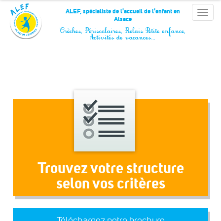
Panneau de gestion des cookies
ALEF, spécialiste de l'accueil de l'enfant en
Toggle
Alsace
naviga
Crèches, Périscolaires, Relais Petite enfance,
Activités de vacances…
Trouvez votre structure
selon vos critères
Téléchargez notre brochure