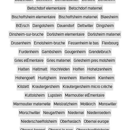
Betschdorf elementaire
Betschdorf maternel
Bischoffsheim elementaire
Bischoffsheim maternel
Blaesheim
BŒrsch
Dangolsheim
Dauendorf
Dettwiller
Dingsheim
Dinsheim-sur-bruche
Dorlisheim elementaire
Dorlisheim maternel
Drusenheim
Ernolsheim-bruche
Fessenheim le bas
Flexbourg
Furdenheim
Gambsheim
Gougenheim
Grendelbruch
Gries elÉmentaire
Gries maternel
Griesheim pres molsheim
Hatten
Hattmatt
Hochfelden
Hoffen
Hohatzenheim
Hohengoeft
Hurtigheim
Innenheim
Ittenheim
Kienheim
Kilstett
Krautergersheim
Krautergersheim micro crèche
Kuttolsheim
Lupstein
Marmoutier elÉmentaire
Marmoutier maternelle
Meistratzheim
Mollkirch
Monswiller
Morschwiller
Neugartheim
Niedernai
Niederroedern
Niederschaeffolsheim
Oberhaslach
Obernai europe