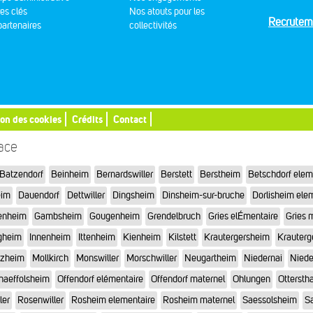
res clés
Nos atouts pour les
Recrutem
artenaires
collectivités
ion des cookies
Crédits
Contact
sace
Batzendorf
Beinheim
Bernardswiller
Berstett
Berstheim
Betschdorf elem
eim
Dauendorf
Dettwiller
Dingsheim
Dinsheim-sur-bruche
Dorlisheim ele
enheim
Gambsheim
Gougenheim
Grendelbruch
Gries elÉmentaire
Gries 
gheim
Innenheim
Ittenheim
Kienheim
Kilstett
Krautergersheim
Krauterg
tzheim
Mollkirch
Monswiller
Morschwiller
Neugartheim
Niedernai
Niede
haeffolsheim
Offendorf elémentaire
Offendorf maternel
Ohlungen
Otterstha
ler
Rosenwiller
Rosheim elementaire
Rosheim maternel
Saessolsheim
Sa