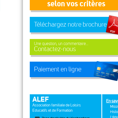
selon vos critères
Téléchargez notre brochure
Une question, un commentaire...
Contactez-nous
Paiement en ligne
ALEF
En sav
Association familiale de Loisirs
Missi
Educatifs et de Formation
Histo
L'équ