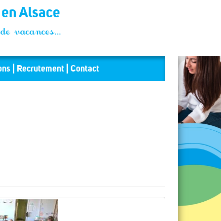
t en Alsace
és de vacances…
ons
Recrutement
Contact