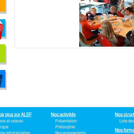
oir plus sur ALEF
Nos activités
Nos struc
ons et valeurs
Présentation
Liste des
rique
Philosophie
Nos forma
ipe administrative
Nos engagements