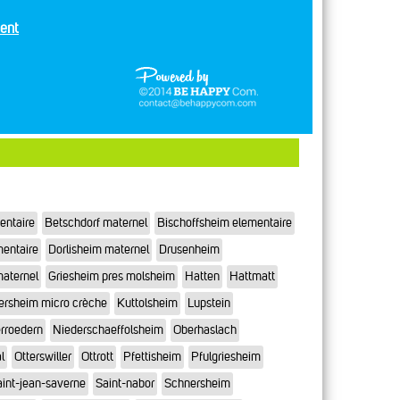
ent
entaire
Betschdorf maternel
Bischoffsheim elementaire
mentaire
Dorlisheim maternel
Drusenheim
maternel
Griesheim pres molsheim
Hatten
Hattmatt
ersheim micro crèche
Kuttolsheim
Lupstein
rroedern
Niederschaeffolsheim
Oberhaslach
l
Otterswiller
Ottrott
Pfettisheim
Pfulgriesheim
int-jean-saverne
Saint-nabor
Schnersheim