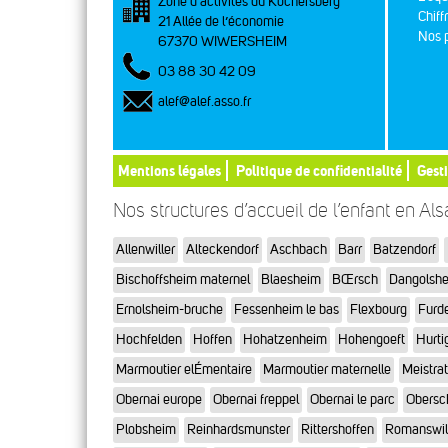
Zone d’activités du Kochersberg
Chiff
21 Allée de l’économie
Nos p
67370 WIWERSHEIM
03 88 30 42 09
alef@alef.asso.fr
Mentions légales
Politique de confidentialité
Gest
Nos structures d’accueil de l’enfant en Al
Allenwiller
Alteckendorf
Aschbach
Barr
Batzendorf
Bischoffsheim maternel
Blaesheim
BŒrsch
Dangolsh
Ernolsheim-bruche
Fessenheim le bas
Flexbourg
Furd
Hochfelden
Hoffen
Hohatzenheim
Hohengoeft
Hurti
Marmoutier elÉmentaire
Marmoutier maternelle
Meistra
Obernai europe
Obernai freppel
Obernai le parc
Obersc
Plobsheim
Reinhardsmunster
Rittershoffen
Romanswil