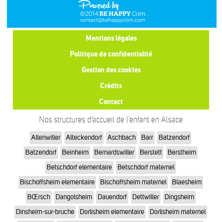
Mentions légales
Politique de confidentialité
Gestion des cookies
Crédits
Contact
Nos structures d’accueil de l’enfant en Alsace
Allenwiller
Alteckendorf
Aschbach
Barr
Batzendorf
Batzendorf
Beinheim
Bernardswiller
Berstett
Berstheim
Betschdorf elementaire
Betschdorf maternel
Bischoffsheim elementaire
Bischoffsheim maternel
Blaesheim
BŒrsch
Dangolsheim
Dauendorf
Dettwiller
Dingsheim
Dinsheim-sur-bruche
Dorlisheim elementaire
Dorlisheim maternel