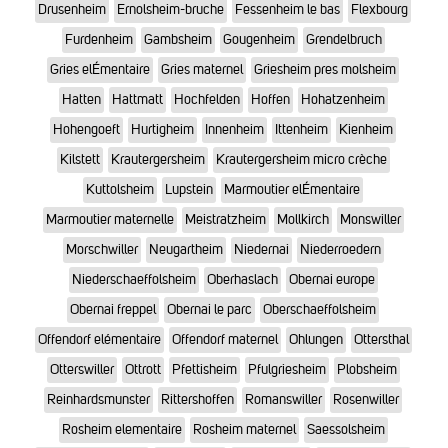
Drusenheim
Ernolsheim-bruche
Fessenheim le bas
Flexbourg
Furdenheim
Gambsheim
Gougenheim
Grendelbruch
Gries elÉmentaire
Gries maternel
Griesheim pres molsheim
Hatten
Hattmatt
Hochfelden
Hoffen
Hohatzenheim
Hohengoeft
Hurtigheim
Innenheim
Ittenheim
Kienheim
Kilstett
Krautergersheim
Krautergersheim micro crèche
Kuttolsheim
Lupstein
Marmoutier elÉmentaire
Marmoutier maternelle
Meistratzheim
Mollkirch
Monswiller
Morschwiller
Neugartheim
Niedernai
Niederroedern
Niederschaeffolsheim
Oberhaslach
Obernai europe
Obernai freppel
Obernai le parc
Oberschaeffolsheim
Offendorf elémentaire
Offendorf maternel
Ohlungen
Ottersthal
Otterswiller
Ottrott
Pfettisheim
Pfulgriesheim
Plobsheim
Reinhardsmunster
Rittershoffen
Romanswiller
Rosenwiller
Rosheim elementaire
Rosheim maternel
Saessolsheim