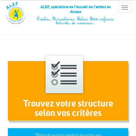
Panneau de gestion des cookies
ALEF, spécialiste de l'accueil de l'enfant en
Toggle
Alsace
naviga
Crèches, Périscolaires, Relais Petite enfance,
Activités de vacances…
Trouvez votre structure
selon vos critères
Téléchargez notre brochure