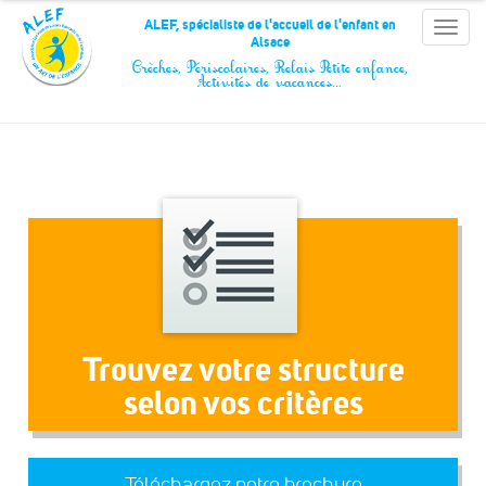
Panneau de gestion des cookies
ALEF, spécialiste de l'accueil de l'enfant en
Toggle
Alsace
naviga
Crèches, Périscolaires, Relais Petite enfance,
Activités de vacances…
Trouvez votre structure
selon vos critères
Téléchargez notre brochure