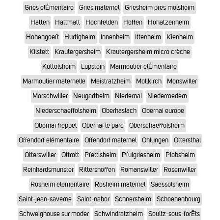
Gries elÉmentaire
Gries maternel
Griesheim pres molsheim
Hatten
Hattmatt
Hochfelden
Hoffen
Hohatzenheim
Hohengoeft
Hurtigheim
Innenheim
Ittenheim
Kienheim
Kilstett
Krautergersheim
Krautergersheim micro crèche
Kuttolsheim
Lupstein
Marmoutier elÉmentaire
Marmoutier maternelle
Meistratzheim
Mollkirch
Monswiller
Morschwiller
Neugartheim
Niedernai
Niederroedern
Niederschaeffolsheim
Oberhaslach
Obernai europe
Obernai freppel
Obernai le parc
Oberschaeffolsheim
Offendorf elémentaire
Offendorf maternel
Ohlungen
Ottersthal
Otterswiller
Ottrott
Pfettisheim
Pfulgriesheim
Plobsheim
Reinhardsmunster
Rittershoffen
Romanswiller
Rosenwiller
Rosheim elementaire
Rosheim maternel
Saessolsheim
Saint-jean-saverne
Saint-nabor
Schnersheim
Schoenenbourg
Schweighouse sur moder
Schwindratzheim
Soultz-sous-forÊts