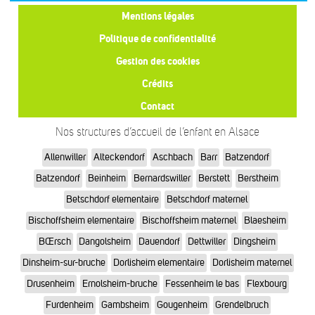
Mentions légales
Politique de confidentialité
Gestion des cookies
Crédits
Contact
Nos structures d’accueil de l’enfant en Alsace
Allenwiller
Alteckendorf
Aschbach
Barr
Batzendorf
Batzendorf
Beinheim
Bernardswiller
Berstett
Berstheim
Betschdorf elementaire
Betschdorf maternel
Bischoffsheim elementaire
Bischoffsheim maternel
Blaesheim
BŒrsch
Dangolsheim
Dauendorf
Dettwiller
Dingsheim
Dinsheim-sur-bruche
Dorlisheim elementaire
Dorlisheim maternel
Drusenheim
Ernolsheim-bruche
Fessenheim le bas
Flexbourg
Furdenheim
Gambsheim
Gougenheim
Grendelbruch