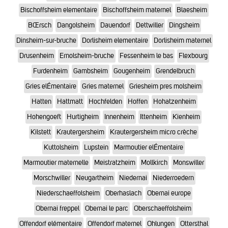
Bischoffsheim elementaire
Bischoffsheim maternel
Blaesheim
BŒrsch
Dangolsheim
Dauendorf
Dettwiller
Dingsheim
Dinsheim-sur-bruche
Dorlisheim elementaire
Dorlisheim maternel
Drusenheim
Ernolsheim-bruche
Fessenheim le bas
Flexbourg
Furdenheim
Gambsheim
Gougenheim
Grendelbruch
Gries elÉmentaire
Gries maternel
Griesheim pres molsheim
Hatten
Hattmatt
Hochfelden
Hoffen
Hohatzenheim
Hohengoeft
Hurtigheim
Innenheim
Ittenheim
Kienheim
Kilstett
Krautergersheim
Krautergersheim micro crèche
Kuttolsheim
Lupstein
Marmoutier elÉmentaire
Marmoutier maternelle
Meistratzheim
Mollkirch
Monswiller
Morschwiller
Neugartheim
Niedernai
Niederroedern
Niederschaeffolsheim
Oberhaslach
Obernai europe
Obernai freppel
Obernai le parc
Oberschaeffolsheim
Offendorf elémentaire
Offendorf maternel
Ohlungen
Ottersthal