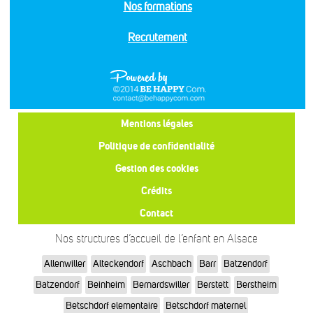
Nos formations
Recrutement
Mentions légales
Politique de confidentialité
Gestion des cookies
Crédits
Contact
Nos structures d’accueil de l’enfant en Alsace
Allenwiller
Alteckendorf
Aschbach
Barr
Batzendorf
Batzendorf
Beinheim
Bernardswiller
Berstett
Berstheim
Betschdorf elementaire
Betschdorf maternel