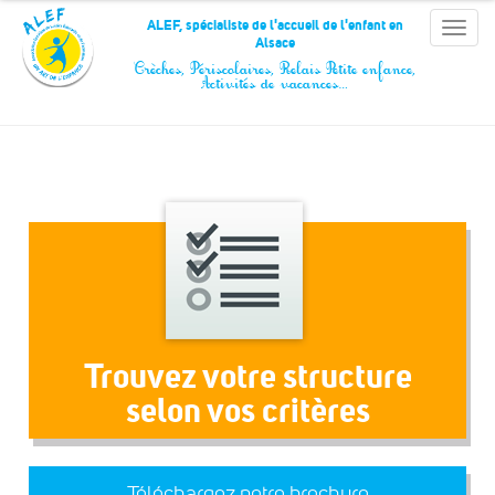
Panneau de gestion des cookies
ALEF, spécialiste de l'accueil de l'enfant en
Toggle
Alsace
naviga
Crèches, Périscolaires, Relais Petite enfance,
Activités de vacances…
Trouvez votre structure
selon vos critères
Téléchargez notre brochure