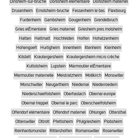
Dinsheim-sur-bruche
Dorlisheim elementaire
Dorlisheim maternel
Drusenheim
Ernolsheim-bruche
Fessenheim le bas
Flexbourg
Furdenheim
Gambsheim
Gougenheim
Grendelbruch
Gries elÉmentaire
Gries maternel
Griesheim pres molsheim
Hatten
Hattmatt
Hochfelden
Hoffen
Hohatzenheim
Hohengoeft
Hurtigheim
Innenheim
Ittenheim
Kienheim
Kilstett
Krautergersheim
Krautergersheim micro crèche
Kuttolsheim
Lupstein
Marmoutier elÉmentaire
Marmoutier maternelle
Meistratzheim
Mollkirch
Monswiller
Morschwiller
Neugartheim
Niedernai
Niederroedern
Niederschaeffolsheim
Oberhaslach
Obernai europe
Obernai freppel
Obernai le parc
Oberschaeffolsheim
Offendorf elémentaire
Offendorf maternel
Ohlungen
Ottersthal
Otterswiller
Ottrott
Pfettisheim
Pfulgriesheim
Plobsheim
Reinhardsmunster
Rittershoffen
Romanswiller
Rosenwiller