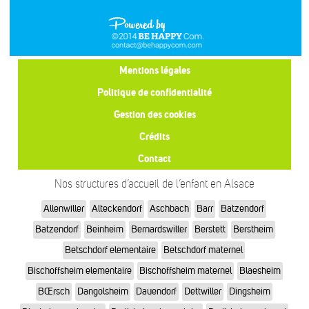
Mentions légales
Politique de confidentialité
Gestion des cookies
Crédits
Contact
Nos structures d’accueil de l’enfant en Alsace
Allenwiller
Alteckendorf
Aschbach
Barr
Batzendorf
Batzendorf
Beinheim
Bernardswiller
Berstett
Berstheim
Betschdorf elementaire
Betschdorf maternel
Bischoffsheim elementaire
Bischoffsheim maternel
Blaesheim
BŒrsch
Dangolsheim
Dauendorf
Dettwiller
Dingsheim