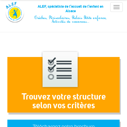
Panneau de gestion des cookies
ALEF, spécialiste de l'accueil de l'enfant en
Toggle
Alsace
naviga
Crèches, Périscolaires, Relais Petite enfance,
Activités de vacances…
Trouvez votre structure
selon vos critères
Téléchargez notre brochure