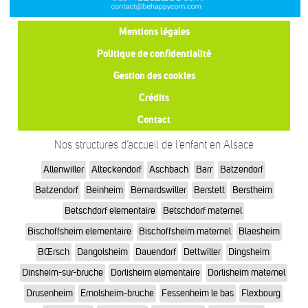
Mentions légales
Politique de confidentialité
Gestion des cookies
Crédits
Contact
Nos structures d’accueil de l’enfant en Alsace
Allenwiller
Alteckendorf
Aschbach
Barr
Batzendorf
Batzendorf
Beinheim
Bernardswiller
Berstett
Berstheim
Betschdorf elementaire
Betschdorf maternel
Bischoffsheim elementaire
Bischoffsheim maternel
Blaesheim
BŒrsch
Dangolsheim
Dauendorf
Dettwiller
Dingsheim
Dinsheim-sur-bruche
Dorlisheim elementaire
Dorlisheim maternel
Drusenheim
Ernolsheim-bruche
Fessenheim le bas
Flexbourg