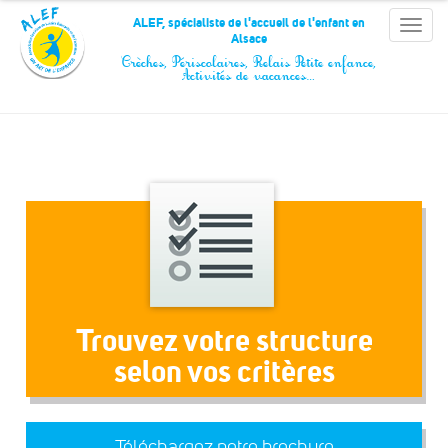
Panneau de gestion des cookies
ALEF, spécialiste de l'accueil de l'enfant en
Toggle
Alsace
naviga
Crèches, Périscolaires, Relais Petite enfance,
Activités de vacances…
Trouvez votre structure
selon vos critères
Téléchargez notre brochure