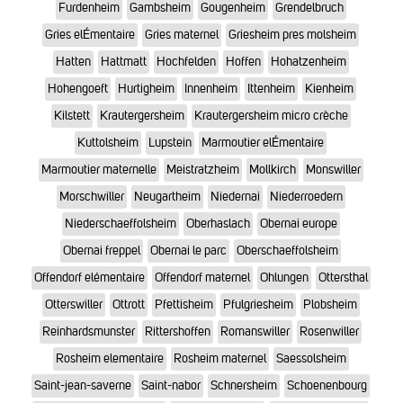
Furdenheim
Gambsheim
Gougenheim
Grendelbruch
Gries elÉmentaire
Gries maternel
Griesheim pres molsheim
Hatten
Hattmatt
Hochfelden
Hoffen
Hohatzenheim
Hohengoeft
Hurtigheim
Innenheim
Ittenheim
Kienheim
Kilstett
Krautergersheim
Krautergersheim micro crèche
Kuttolsheim
Lupstein
Marmoutier elÉmentaire
Marmoutier maternelle
Meistratzheim
Mollkirch
Monswiller
Morschwiller
Neugartheim
Niedernai
Niederroedern
Niederschaeffolsheim
Oberhaslach
Obernai europe
Obernai freppel
Obernai le parc
Oberschaeffolsheim
Offendorf elémentaire
Offendorf maternel
Ohlungen
Ottersthal
Otterswiller
Ottrott
Pfettisheim
Pfulgriesheim
Plobsheim
Reinhardsmunster
Rittershoffen
Romanswiller
Rosenwiller
Rosheim elementaire
Rosheim maternel
Saessolsheim
Saint-jean-saverne
Saint-nabor
Schnersheim
Schoenenbourg