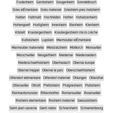
Furdenheim
Gambsheim
Gougenheim
Grendelbruch
Gries elÉmentaire
Gries maternel
Griesheim pres molsheim
Hatten
Hattmatt
Hochfelden
Hoffen
Hohatzenheim
Hohengoeft
Hurtigheim
Innenheim
Ittenheim
Kienheim
Kilstett
Krautergersheim
Krautergersheim micro crèche
Kuttolsheim
Lupstein
Marmoutier elÉmentaire
Marmoutier maternelle
Meistratzheim
Mollkirch
Monswiller
Morschwiller
Neugartheim
Niedernai
Niederroedern
Niederschaeffolsheim
Oberhaslach
Obernai europe
Obernai freppel
Obernai le parc
Oberschaeffolsheim
Offendorf elémentaire
Offendorf maternel
Ohlungen
Ottersthal
Otterswiller
Ottrott
Pfettisheim
Pfulgriesheim
Plobsheim
Reinhardsmunster
Rittershoffen
Romanswiller
Rosenwiller
Rosheim elementaire
Rosheim maternel
Saessolsheim
Saint-jean-saverne
Saint-nabor
Schnersheim
Schoenenbourg