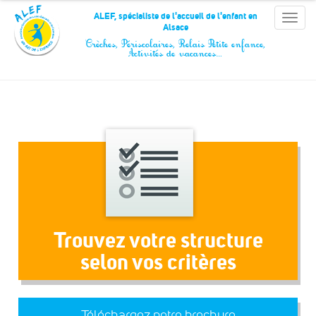
Panneau de gestion des cookies
ALEF, spécialiste de l'accueil de l'enfant en
Toggle
Alsace
naviga
Crèches, Périscolaires, Relais Petite enfance,
Activités de vacances…
Trouvez votre structure
selon vos critères
Téléchargez notre brochure