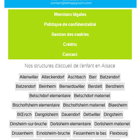
Mentions légales
Politique de confidentialité
Gestion des cookies
Crédits
Contact
Nos structures d’accueil de l’enfant en Alsace
Allenwiller
Alteckendorf
Aschbach
Barr
Batzendorf
Batzendorf
Beinheim
Bernardswiller
Berstett
Berstheim
Betschdorf elementaire
Betschdorf maternel
Bischoffsheim elementaire
Bischoffsheim maternel
Blaesheim
BŒrsch
Dangolsheim
Dauendorf
Dettwiller
Dingsheim
Dinsheim-sur-bruche
Dorlisheim elementaire
Dorlisheim maternel
Drusenheim
Ernolsheim-bruche
Fessenheim le bas
Flexbourg