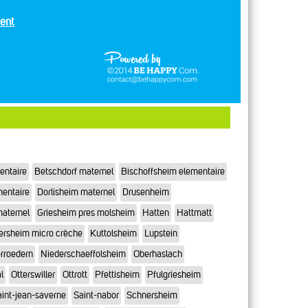
ent
entaire
Betschdorf maternel
Bischoffsheim elementaire
mentaire
Dorlisheim maternel
Drusenheim
maternel
Griesheim pres molsheim
Hatten
Hattmatt
ersheim micro crèche
Kuttolsheim
Lupstein
rroedern
Niederschaeffolsheim
Oberhaslach
l
Otterswiller
Ottrott
Pfettisheim
Pfulgriesheim
int-jean-saverne
Saint-nabor
Schnersheim