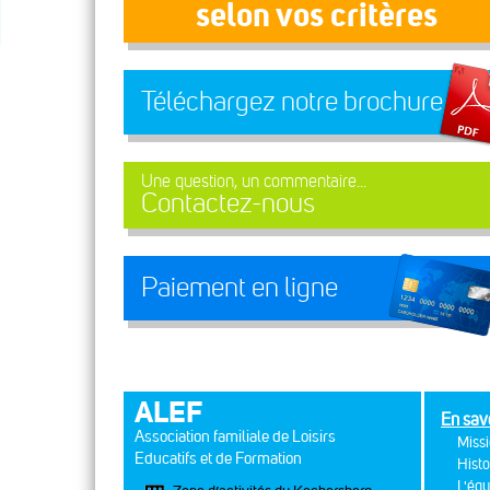
selon vos critères
Téléchargez notre brochure
Une question, un commentaire...
Contactez-nous
Paiement en ligne
ALEF
En sav
Association familiale de Loisirs
Missi
Educatifs et de Formation
Histo
L'équ