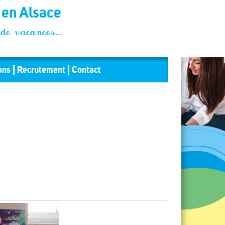
t en Alsace
és de vacances…
ons
Recrutement
Contact