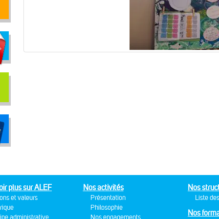
oir plus sur ALEF
Nos activités
Nos struc
ons et valeurs
Présentation
Liste des
rique
Philosophie
Nos forma
ipe administrative
Nos engagements