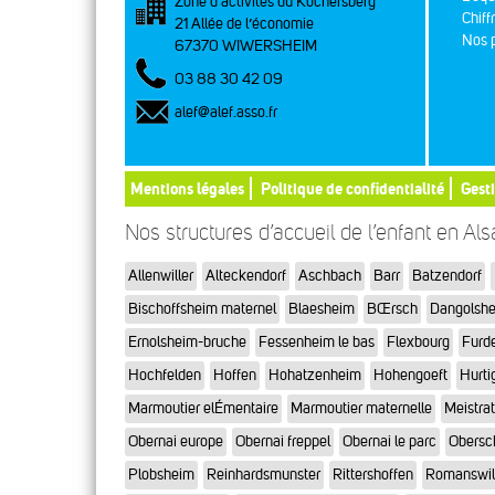
Zone d’activités du Kochersberg
Chiff
21 Allée de l’économie
Nos p
67370 WIWERSHEIM
03 88 30 42 09
alef@alef.asso.fr
Mentions légales
Politique de confidentialité
Gest
Nos structures d’accueil de l’enfant en Al
Allenwiller
Alteckendorf
Aschbach
Barr
Batzendorf
Bischoffsheim maternel
Blaesheim
BŒrsch
Dangolsh
Ernolsheim-bruche
Fessenheim le bas
Flexbourg
Furd
Hochfelden
Hoffen
Hohatzenheim
Hohengoeft
Hurti
Marmoutier elÉmentaire
Marmoutier maternelle
Meistra
Obernai europe
Obernai freppel
Obernai le parc
Obersc
Plobsheim
Reinhardsmunster
Rittershoffen
Romanswil