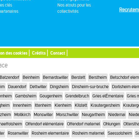
res clés
Nos atouts pour les
Recrutem
artenaires
collectivités
ion des cookies
Crédits
Contact
sace
Batzendorf
Beinheim
Bernardswiller
Berstett
Berstheim
Betschdorf elem
eim
Dauendorf
Dettwiller
Dingsheim
Dinsheim-sur-bruche
Dorlisheim ele
enheim
Gambsheim
Gougenheim
Grendelbruch
Gries elÉmentaire
Gries 
gheim
Innenheim
Ittenheim
Kienheim
Kilstett
Krautergersheim
Krauterg
tzheim
Mollkirch
Monswiller
Morschwiller
Neugartheim
Niedernai
Niede
haeffolsheim
Offendorf elémentaire
Offendorf maternel
Ohlungen
Otterstha
ler
Rosenwiller
Rosheim elementaire
Rosheim maternel
Saessolsheim
Sa