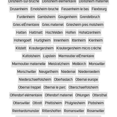
Dinsheim-sur-bruche
Dorlisheim elementaire
Dorlisheim maternel
Drusenheim
Ernolsheim-bruche
Fessenheim le bas
Flexbourg
Furdenheim
Gambsheim
Gougenheim
Grendelbruch
Gries elÉmentaire
Gries maternel
Griesheim pres molsheim
Hatten
Hattmatt
Hochfelden
Hoffen
Hohatzenheim
Hohengoeft
Hurtigheim
Innenheim
Ittenheim
Kienheim
Kilstett
Krautergersheim
Krautergersheim micro crèche
Kuttolsheim
Lupstein
Marmoutier elÉmentaire
Marmoutier maternelle
Meistratzheim
Mollkirch
Monswiller
Morschwiller
Neugartheim
Niedernai
Niederroedern
Niederschaeffolsheim
Oberhaslach
Obernai europe
Obernai freppel
Obernai le parc
Oberschaeffolsheim
Offendorf elémentaire
Offendorf maternel
Ohlungen
Ottersthal
Otterswiller
Ottrott
Pfettisheim
Pfulgriesheim
Plobsheim
Reinhardsmunster
Rittershoffen
Romanswiller
Rosenwiller