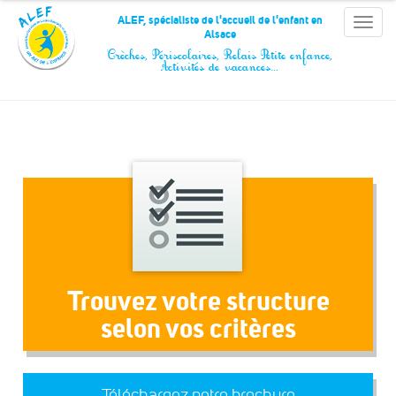
Panneau de gestion des cookies
ALEF, spécialiste de l'accueil de l'enfant en
Toggle
Alsace
naviga
Crèches, Périscolaires, Relais Petite enfance,
Activités de vacances…
Trouvez votre structure
selon vos critères
Téléchargez notre brochure