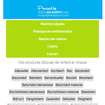
Mentions légales
Politique de confidentialité
Gestion des cookies
Crédits
Contact
Nos structures d’accueil de l’enfant en Alsace
Allenwiller
Alteckendorf
Aschbach
Barr
Batzendorf
Batzendorf
Beinheim
Bernardswiller
Berstett
Berstheim
Betschdorf elementaire
Betschdorf maternel
Bischoffsheim elementaire
Bischoffsheim maternel
Blaesheim
BŒrsch
Dangolsheim
Dauendorf
Dettwiller
Dingsheim