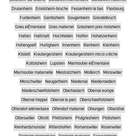
Drusenheim
Ernolsheim-bruche
Fessenheim le bas
Flexbourg
Furdenheim
Gambsheim
Gougenheim
Grendelbruch
Gries elÉmentaire
Gries maternel
Griesheim pres molsheim
Hatten
Hattmatt
Hochfelden
Hoffen
Hohatzenheim
Hohengoeft
Hurtigheim
Innenheim
Ittenheim
Kienheim
Kilstett
Krautergersheim
Krautergersheim micro crèche
Kuttolsheim
Lupstein
Marmoutier elÉmentaire
Marmoutier maternelle
Meistratzheim
Mollkirch
Monswiller
Morschwiller
Neugartheim
Niedernai
Niederroedern
Niederschaeffolsheim
Oberhaslach
Obernai europe
Obernai freppel
Obernai le parc
Oberschaeffolsheim
Offendorf elémentaire
Offendorf maternel
Ohlungen
Ottersthal
Otterswiller
Ottrott
Pfettisheim
Pfulgriesheim
Plobsheim
Reinhardsmunster
Rittershoffen
Romanswiller
Rosenwiller