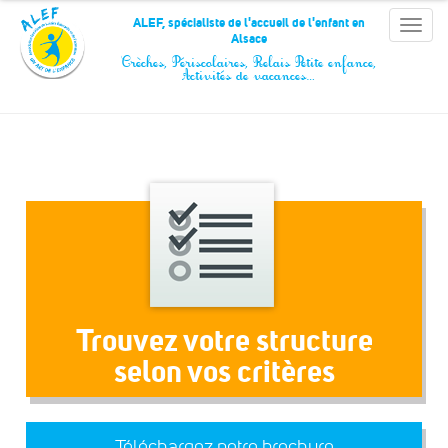
Panneau de gestion des cookies
ALEF, spécialiste de l'accueil de l'enfant en
Toggle
Alsace
naviga
Crèches, Périscolaires, Relais Petite enfance,
Activités de vacances…
Trouvez votre structure
selon vos critères
Téléchargez notre brochure