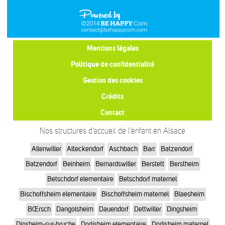
Mentions légales
Politique de confidentialité
Gestion des cookies
Crédits
Contact
Nos structures d’accueil de l’enfant en Alsace
Allenwiller
Alteckendorf
Aschbach
Barr
Batzendorf
Batzendorf
Beinheim
Bernardswiller
Berstett
Berstheim
Betschdorf elementaire
Betschdorf maternel
Bischoffsheim elementaire
Bischoffsheim maternel
Blaesheim
BŒrsch
Dangolsheim
Dauendorf
Dettwiller
Dingsheim
Dinsheim-sur-bruche
Dorlisheim elementaire
Dorlisheim maternel