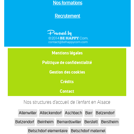
Nos formations
Recrutement
Mentions légales
Politique de confidentialité
Gestion des cookies
Crédits
Contact
Nos structures d’accueil de l’enfant en Alsace
Allenwiller
Alteckendorf
Aschbach
Barr
Batzendorf
Batzendorf
Beinheim
Bernardswiller
Berstett
Berstheim
Betschdorf elementaire
Betschdorf maternel