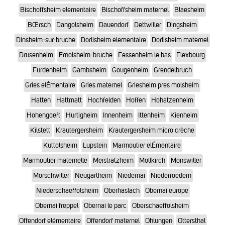
Bischoffsheim elementaire
Bischoffsheim maternel
Blaesheim
BŒrsch
Dangolsheim
Dauendorf
Dettwiller
Dingsheim
Dinsheim-sur-bruche
Dorlisheim elementaire
Dorlisheim maternel
Drusenheim
Ernolsheim-bruche
Fessenheim le bas
Flexbourg
Furdenheim
Gambsheim
Gougenheim
Grendelbruch
Gries elÉmentaire
Gries maternel
Griesheim pres molsheim
Hatten
Hattmatt
Hochfelden
Hoffen
Hohatzenheim
Hohengoeft
Hurtigheim
Innenheim
Ittenheim
Kienheim
Kilstett
Krautergersheim
Krautergersheim micro crèche
Kuttolsheim
Lupstein
Marmoutier elÉmentaire
Marmoutier maternelle
Meistratzheim
Mollkirch
Monswiller
Morschwiller
Neugartheim
Niedernai
Niederroedern
Niederschaeffolsheim
Oberhaslach
Obernai europe
Obernai freppel
Obernai le parc
Oberschaeffolsheim
Offendorf elémentaire
Offendorf maternel
Ohlungen
Ottersthal