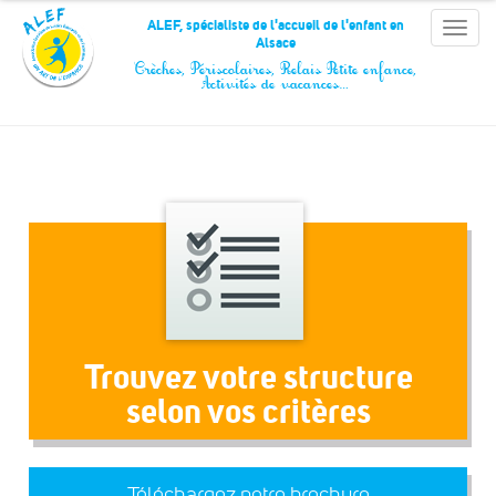
Panneau de gestion des cookies
ALEF, spécialiste de l'accueil de l'enfant en
Toggle
Alsace
naviga
Crèches, Périscolaires, Relais Petite enfance,
Activités de vacances…
Trouvez votre structure
selon vos critères
Téléchargez notre brochure