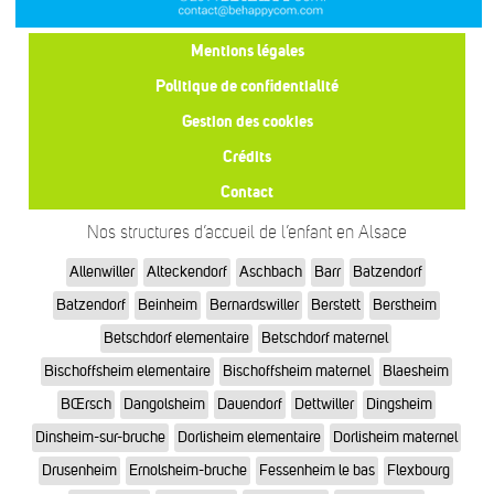
Mentions légales
Politique de confidentialité
Gestion des cookies
Crédits
Contact
Nos structures d’accueil de l’enfant en Alsace
Allenwiller
Alteckendorf
Aschbach
Barr
Batzendorf
Batzendorf
Beinheim
Bernardswiller
Berstett
Berstheim
Betschdorf elementaire
Betschdorf maternel
Bischoffsheim elementaire
Bischoffsheim maternel
Blaesheim
BŒrsch
Dangolsheim
Dauendorf
Dettwiller
Dingsheim
Dinsheim-sur-bruche
Dorlisheim elementaire
Dorlisheim maternel
Drusenheim
Ernolsheim-bruche
Fessenheim le bas
Flexbourg