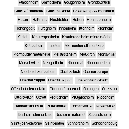
Furdenheim
Gambsheim
Gougenheim
Grendelbruch
Gries elÉmentaire
Gries maternel
Griesheim pres molsheim
Hatten
Hattmatt
Hochfelden
Hoffen
Hohatzenheim
Hohengoeft
Hurtigheim
Innenheim
Ittenheim
Kienheim
Kilstett
Krautergersheim
Krautergersheim micro crèche
Kuttolsheim
Lupstein
Marmoutier elÉmentaire
Marmoutier maternelle
Meistratzheim
Mollkirch
Monswiller
Morschwiller
Neugartheim
Niedernai
Niederroedern
Niederschaeffolsheim
Oberhaslach
Obernai europe
Obernai freppel
Obernai le parc
Oberschaeffolsheim
Offendorf elémentaire
Offendorf maternel
Ohlungen
Ottersthal
Otterswiller
Ottrott
Pfettisheim
Pfulgriesheim
Plobsheim
Reinhardsmunster
Rittershoffen
Romanswiller
Rosenwiller
Rosheim elementaire
Rosheim maternel
Saessolsheim
Saint-jean-saverne
Saint-nabor
Schnersheim
Schoenenbourg