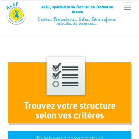
Panneau de gestion des cookies
ALEF, spécialiste de l'accueil de l'enfant en
Toggle
Alsace
naviga
Crèches, Périscolaires, Relais Petite enfance,
Activités de vacances…
Trouvez votre structure
selon vos critères
Téléchargez notre brochure