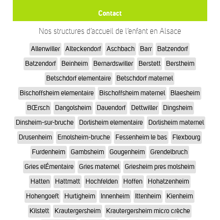
Contact
Nos structures d’accueil de l’enfant en Alsace
Allenwiller
Alteckendorf
Aschbach
Barr
Batzendorf
Batzendorf
Beinheim
Bernardswiller
Berstett
Berstheim
Betschdorf elementaire
Betschdorf maternel
Bischoffsheim elementaire
Bischoffsheim maternel
Blaesheim
BŒrsch
Dangolsheim
Dauendorf
Dettwiller
Dingsheim
Dinsheim-sur-bruche
Dorlisheim elementaire
Dorlisheim maternel
Drusenheim
Ernolsheim-bruche
Fessenheim le bas
Flexbourg
Furdenheim
Gambsheim
Gougenheim
Grendelbruch
Gries elÉmentaire
Gries maternel
Griesheim pres molsheim
Hatten
Hattmatt
Hochfelden
Hoffen
Hohatzenheim
Hohengoeft
Hurtigheim
Innenheim
Ittenheim
Kienheim
Kilstett
Krautergersheim
Krautergersheim micro crèche