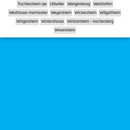
Truchtersheim rpe
Uhlwiller
Wangenbourg
Westhoffen
Westhouse-marmoutier
Weyersheim
Wickersheim
Willgottheim
Wingersheim
Wintershouse
Wintzenheim – kochersberg
Wiwersheim