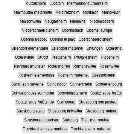
Kuttolsheim
Lupstein
Marmoutier elÉmentaire
Marmoutier maternelle
Meistratzheim
Mollkirch
Monswiller
Morschwiller
Neugartheim
Niedernai
Niederroedern
Niederschaeffolsheim
Oberhaslach
Obernai europe
Obernai freppel
Obernai le parc
Oberschaeffolsheim
Offendorf elémentaire
Offendorf maternel
Ohlungen
Ottersthal
Otterswiller
Ottrott
Pfettisheim
Pfulgriesheim
Plobsheim
Reinhardsmunster
Rittershoffen
Romanswiller
Rosenwiller
Rosheim elementaire
Rosheim maternel
Saessolsheim
Saint-jean-saverne
Saint-nabor
Schnersheim
Schoenenbourg
Schweighouse sur moder
Schwindratzheim
Soultz-sous-forÊts
Soultz-sous-forÊts rpe
Steinbourg
Strasbourg bon pasteur
Strasbourg elsau
Strasbourg finkwiller
Strasbourg meinau
Strasbourg robertsau
Surbourg
Thal-marmoutier
Truchtersheim elementaire
Truchtersheim maternel