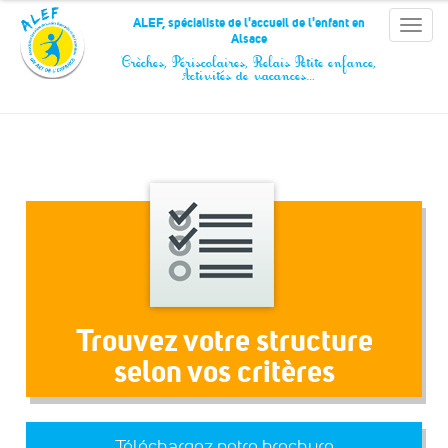
Panneau de gestion des cookies
ALEF, spécialiste de l'accueil de l'enfant en
Toggle
Alsace
naviga
Crèches, Périscolaires, Relais Petite enfance,
Activités de vacances…
Trouvez votre structure
selon vos critères
Téléchargez notre brochure