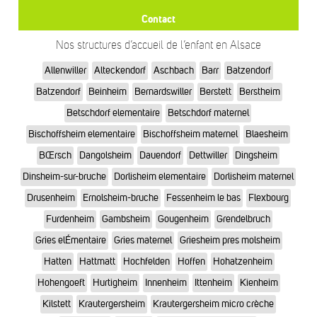
Contact
Nos structures d’accueil de l’enfant en Alsace
Allenwiller
Alteckendorf
Aschbach
Barr
Batzendorf
Batzendorf
Beinheim
Bernardswiller
Berstett
Berstheim
Betschdorf elementaire
Betschdorf maternel
Bischoffsheim elementaire
Bischoffsheim maternel
Blaesheim
BŒrsch
Dangolsheim
Dauendorf
Dettwiller
Dingsheim
Dinsheim-sur-bruche
Dorlisheim elementaire
Dorlisheim maternel
Drusenheim
Ernolsheim-bruche
Fessenheim le bas
Flexbourg
Furdenheim
Gambsheim
Gougenheim
Grendelbruch
Gries elÉmentaire
Gries maternel
Griesheim pres molsheim
Hatten
Hattmatt
Hochfelden
Hoffen
Hohatzenheim
Hohengoeft
Hurtigheim
Innenheim
Ittenheim
Kienheim
Kilstett
Krautergersheim
Krautergersheim micro crèche