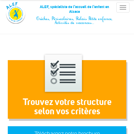
Panneau de gestion des cookies
ALEF, spécialiste de l'accueil de l'enfant en
Toggle
Alsace
naviga
Crèches, Périscolaires, Relais Petite enfance,
Activités de vacances…
Trouvez votre structure
selon vos critères
Téléchargez notre brochure