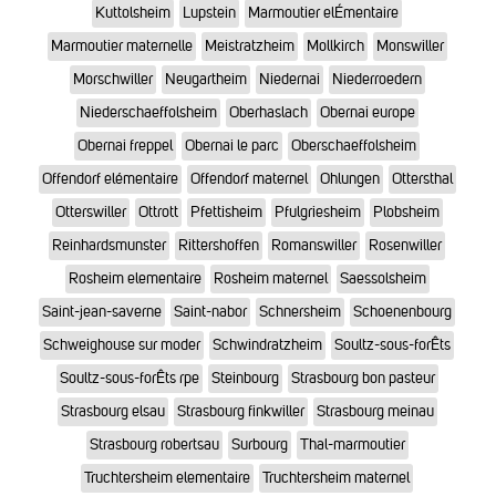
Kuttolsheim
Lupstein
Marmoutier elÉmentaire
Marmoutier maternelle
Meistratzheim
Mollkirch
Monswiller
Morschwiller
Neugartheim
Niedernai
Niederroedern
Niederschaeffolsheim
Oberhaslach
Obernai europe
Obernai freppel
Obernai le parc
Oberschaeffolsheim
Offendorf elémentaire
Offendorf maternel
Ohlungen
Ottersthal
Otterswiller
Ottrott
Pfettisheim
Pfulgriesheim
Plobsheim
Reinhardsmunster
Rittershoffen
Romanswiller
Rosenwiller
Rosheim elementaire
Rosheim maternel
Saessolsheim
Saint-jean-saverne
Saint-nabor
Schnersheim
Schoenenbourg
Schweighouse sur moder
Schwindratzheim
Soultz-sous-forÊts
Soultz-sous-forÊts rpe
Steinbourg
Strasbourg bon pasteur
Strasbourg elsau
Strasbourg finkwiller
Strasbourg meinau
Strasbourg robertsau
Surbourg
Thal-marmoutier
Truchtersheim elementaire
Truchtersheim maternel