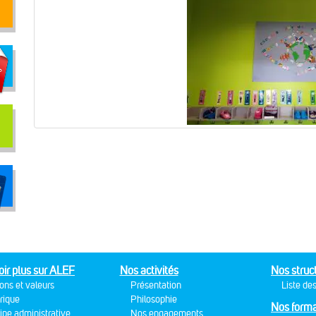
oir plus sur ALEF
Nos activités
Nos struc
ons et valeurs
Présentation
Liste des
rique
Philosophie
Nos forma
ipe administrative
Nos engagements