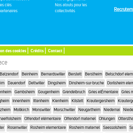
res clés
Nos atouts pour les
Recrutem
artenaires
collectivités
ion des cookies
Crédits
Contact
sace
Batzendorf
Beinheim
Bernardswiller
Berstett
Berstheim
Betschdorf elem
eim
Dauendorf
Dettwiller
Dingsheim
Dinsheim-sur-bruche
Dorlisheim ele
enheim
Gambsheim
Gougenheim
Grendelbruch
Gries elÉmentaire
Gries 
gheim
Innenheim
Ittenheim
Kienheim
Kilstett
Krautergersheim
Krauterg
tzheim
Mollkirch
Monswiller
Morschwiller
Neugartheim
Niedernai
Niede
haeffolsheim
Offendorf elémentaire
Offendorf maternel
Ohlungen
Otterstha
ler
Rosenwiller
Rosheim elementaire
Rosheim maternel
Saessolsheim
Sa