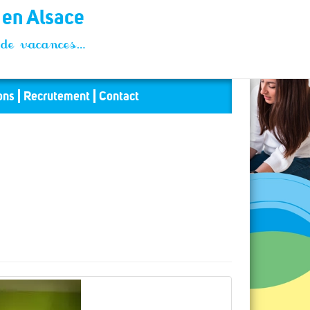
t en Alsace
és de vacances…
ons
Recrutement
Contact