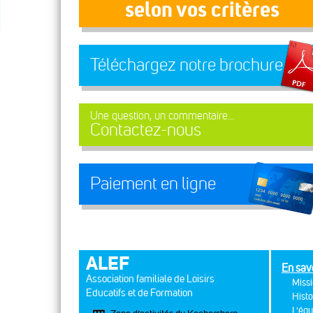
selon vos critères
Téléchargez notre brochure
Une question, un commentaire...
Contactez-nous
Paiement en ligne
ALEF
En sav
Association familiale de Loisirs
Missi
Educatifs et de Formation
Histo
L'équ