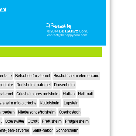
ent
entaire
Betschdorf maternel
Bischoffsheim elementaire
mentaire
Dorlisheim maternel
Drusenheim
maternel
Griesheim pres molsheim
Hatten
Hattmatt
ersheim micro crèche
Kuttolsheim
Lupstein
rroedern
Niederschaeffolsheim
Oberhaslach
l
Otterswiller
Ottrott
Pfettisheim
Pfulgriesheim
int-jean-saverne
Saint-nabor
Schnersheim