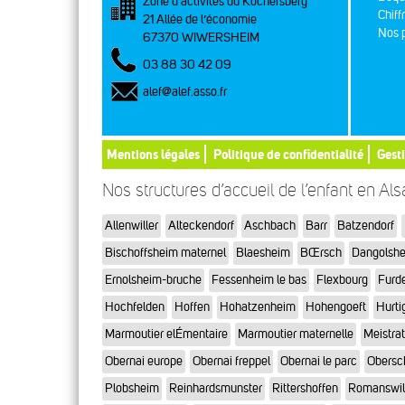
Zone d’activités du Kochersberg
Chiff
21 Allée de l’économie
Nos p
67370 WIWERSHEIM
03 88 30 42 09
alef@alef.asso.fr
Mentions légales
Politique de confidentialité
Gest
Nos structures d’accueil de l’enfant en Al
Allenwiller
Alteckendorf
Aschbach
Barr
Batzendorf
Bischoffsheim maternel
Blaesheim
BŒrsch
Dangolsh
Ernolsheim-bruche
Fessenheim le bas
Flexbourg
Furd
Hochfelden
Hoffen
Hohatzenheim
Hohengoeft
Hurti
Marmoutier elÉmentaire
Marmoutier maternelle
Meistra
Obernai europe
Obernai freppel
Obernai le parc
Obersc
Plobsheim
Reinhardsmunster
Rittershoffen
Romanswil