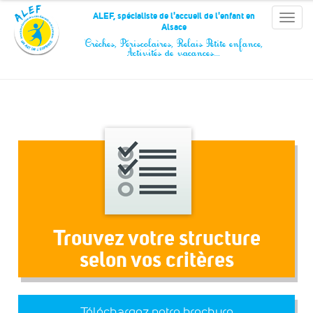
Panneau de gestion des cookies
ALEF, spécialiste de l'accueil de l'enfant en
Toggle
Alsace
naviga
Crèches, Périscolaires, Relais Petite enfance,
Activités de vacances…
Trouvez votre structure
selon vos critères
Téléchargez notre brochure