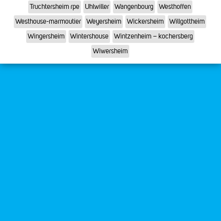
Truchtersheim rpe
Uhlwiller
Wangenbourg
Westhoffen
Westhouse-marmoutier
Weyersheim
Wickersheim
Willgottheim
Wingersheim
Wintershouse
Wintzenheim – kochersberg
Wiwersheim