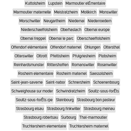
Kuttolsheim
Lupstein
Marmoutier elÉmentaire
Marmoutier maternelle
Meistratzheim
Mollkirch
Monswiller
Morschwiller
Neugartheim
Niedernai
Niederroedern
Niederschaeffolsheim
Oberhaslach
Obernai europe
Obernai freppel
Obernai le parc
Oberschaeffolsheim
Offendorf elémentaire
Offendorf maternel
Ohlungen
Ottersthal
Otterswiller
Ottrott
Pfettisheim
Pfulgriesheim
Plobsheim
Reinhardsmunster
Rittershoffen
Romanswiller
Rosenwiller
Rosheim elementaire
Rosheim maternel
Saessolsheim
Saint-jean-saverne
Saint-nabor
Schnersheim
Schoenenbourg
Schweighouse sur moder
Schwindratzheim
Soultz-sous-forÊts
Soultz-sous-forÊts rpe
Steinbourg
Strasbourg bon pasteur
Strasbourg elsau
Strasbourg finkwiller
Strasbourg meinau
Strasbourg robertsau
Surbourg
Thal-marmoutier
Truchtersheim elementaire
Truchtersheim maternel