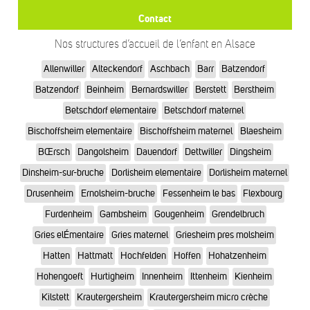
Contact
Nos structures d’accueil de l’enfant en Alsace
Allenwiller
Alteckendorf
Aschbach
Barr
Batzendorf
Batzendorf
Beinheim
Bernardswiller
Berstett
Berstheim
Betschdorf elementaire
Betschdorf maternel
Bischoffsheim elementaire
Bischoffsheim maternel
Blaesheim
BŒrsch
Dangolsheim
Dauendorf
Dettwiller
Dingsheim
Dinsheim-sur-bruche
Dorlisheim elementaire
Dorlisheim maternel
Drusenheim
Ernolsheim-bruche
Fessenheim le bas
Flexbourg
Furdenheim
Gambsheim
Gougenheim
Grendelbruch
Gries elÉmentaire
Gries maternel
Griesheim pres molsheim
Hatten
Hattmatt
Hochfelden
Hoffen
Hohatzenheim
Hohengoeft
Hurtigheim
Innenheim
Ittenheim
Kienheim
Kilstett
Krautergersheim
Krautergersheim micro crèche