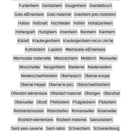
Furdenheim
Gambsheim
Gougenheim
Grendelbruch
Gries elÉmentaire
Gries maternel
Griesheim pres molsheim
Hatten
Hattmatt
Hochfelden
Hoffen
Hohatzenheim
Hohengoeft
Hurtigheim
Innenheim
Ittenheim
Kienheim
Kilstett
Krautergersheim
Krautergersheim micro crèche
Kuttolsheim
Lupstein
Marmoutier elÉmentaire
Marmoutier maternelle
Meistratzheim
Mollkirch
Monswiller
Morschwiller
Neugartheim
Niedernai
Niederroedern
Niederschaeffolsheim
Oberhaslach
Obernai europe
Obernai freppel
Obernai le parc
Oberschaeffolsheim
Offendorf elémentaire
Offendorf maternel
Ohlungen
Ottersthal
Otterswiller
Ottrott
Pfettisheim
Pfulgriesheim
Plobsheim
Reinhardsmunster
Rittershoffen
Romanswiller
Rosenwiller
Rosheim elementaire
Rosheim maternel
Saessolsheim
Saint-jean-saverne
Saint-nabor
Schnersheim
Schoenenbourg