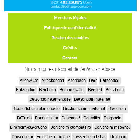
Mentions légales
Politique de confidentialité
Gestion des cookies
Crédits
Contact
Nos structures d’accueil de l’enfant en Alsace
Allenwiller
Alteckendorf
Aschbach
Barr
Batzendorf
Batzendorf
Beinheim
Bernardswiller
Berstett
Berstheim
Betschdorf elementaire
Betschdorf maternel
Bischoffsheim elementaire
Bischoffsheim maternel
Blaesheim
BŒrsch
Dangolsheim
Dauendorf
Dettwiller
Dingsheim
Dinsheim-sur-bruche
Dorlisheim elementaire
Dorlisheim maternel
Drusenheim
Ernolsheim-bruche
Fessenheim le bas
Flexbourg