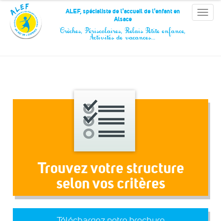
Panneau de gestion des cookies
ALEF, spécialiste de l'accueil de l'enfant en
Toggle
Alsace
naviga
Crèches, Périscolaires, Relais Petite enfance,
Activités de vacances…
Trouvez votre structure
selon vos critères
Téléchargez notre brochure