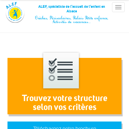
Panneau de gestion des cookies
ALEF, spécialiste de l'accueil de l'enfant en
Toggle
Alsace
naviga
Crèches, Périscolaires, Relais Petite enfance,
Activités de vacances…
Trouvez votre structure
selon vos critères
Téléchargez notre brochure