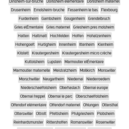
Dinsheim-sur-bruche
Dorlisheim elementaire
Dorlisheim maternel
Drusenheim
Ernolsheim-bruche
Fessenheim le bas
Flexbourg
Furdenheim
Gambsheim
Gougenheim
Grendelbruch
Gries elÉmentaire
Gries maternel
Griesheim pres molsheim
Hatten
Hattmatt
Hochfelden
Hoffen
Hohatzenheim
Hohengoeft
Hurtigheim
Innenheim
Ittenheim
Kienheim
Kilstett
Krautergersheim
Krautergersheim micro crèche
Kuttolsheim
Lupstein
Marmoutier elÉmentaire
Marmoutier maternelle
Meistratzheim
Mollkirch
Monswiller
Morschwiller
Neugartheim
Niedernai
Niederroedern
Niederschaeffolsheim
Oberhaslach
Obernai europe
Obernai freppel
Obernai le parc
Oberschaeffolsheim
Offendorf elémentaire
Offendorf maternel
Ohlungen
Ottersthal
Otterswiller
Ottrott
Pfettisheim
Pfulgriesheim
Plobsheim
Reinhardsmunster
Rittershoffen
Romanswiller
Rosenwiller