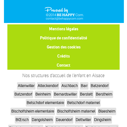
Mentions légales
Politique de confidentialité
Gestion des cookies
Crédits
Contact
Nos structures d’accueil de l’enfant en Alsace
Allenwiller
Alteckendorf
Aschbach
Barr
Batzendorf
Batzendorf
Beinheim
Bernardswiller
Berstett
Berstheim
Betschdorf elementaire
Betschdorf maternel
Bischoffsheim elementaire
Bischoffsheim maternel
Blaesheim
BŒrsch
Dangolsheim
Dauendorf
Dettwiller
Dingsheim