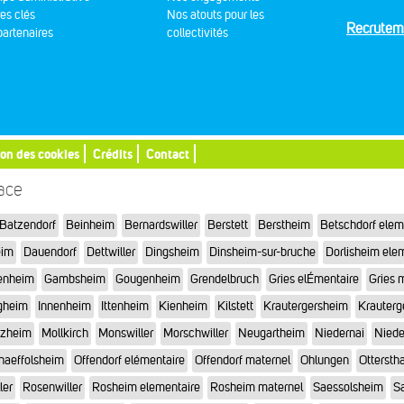
res clés
Nos atouts pour les
Recrutem
artenaires
collectivités
ion des cookies
Crédits
Contact
sace
Batzendorf
Beinheim
Bernardswiller
Berstett
Berstheim
Betschdorf elem
eim
Dauendorf
Dettwiller
Dingsheim
Dinsheim-sur-bruche
Dorlisheim ele
enheim
Gambsheim
Gougenheim
Grendelbruch
Gries elÉmentaire
Gries 
gheim
Innenheim
Ittenheim
Kienheim
Kilstett
Krautergersheim
Krauterg
tzheim
Mollkirch
Monswiller
Morschwiller
Neugartheim
Niedernai
Niede
haeffolsheim
Offendorf elémentaire
Offendorf maternel
Ohlungen
Otterstha
ler
Rosenwiller
Rosheim elementaire
Rosheim maternel
Saessolsheim
Sa