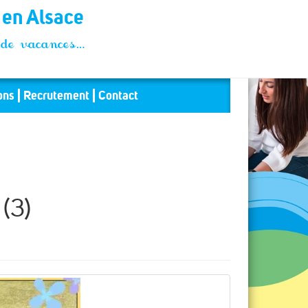
t en Alsace
és de vacances…
ons
Recrutement
Contact
(3)