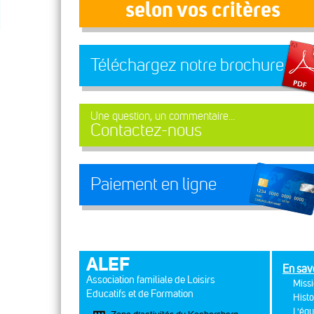
selon vos critères
Téléchargez notre brochure
Une question, un commentaire...
Contactez-nous
Paiement en ligne
ALEF
En sav
Association familiale de Loisirs
Missi
Educatifs et de Formation
Histo
L'équ