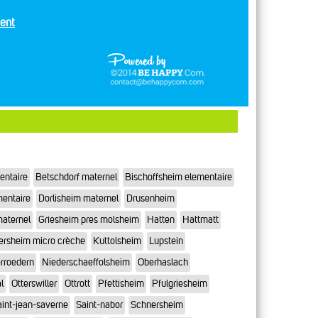
ent
entaire
Betschdorf maternel
Bischoffsheim elementaire
mentaire
Dorlisheim maternel
Drusenheim
maternel
Griesheim pres molsheim
Hatten
Hattmatt
ersheim micro crèche
Kuttolsheim
Lupstein
rroedern
Niederschaeffolsheim
Oberhaslach
l
Otterswiller
Ottrott
Pfettisheim
Pfulgriesheim
int-jean-saverne
Saint-nabor
Schnersheim