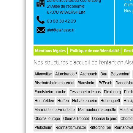
Zone d’activités du Kochersberg
Chiff
21 Allée de l’économie
Nos p
67370 WIWERSHEIM
03 88 30 42 09
alef@alef.asso.fr
Mentions légales
Politique de confidentialité
Gest
Nos structures d’accueil de l’enfant en Al
Allenwiller
Alteckendorf
Aschbach
Barr
Batzendorf
Bischoffsheim maternel
Blaesheim
BŒrsch
Dangolsh
Ernolsheim-bruche
Fessenheim le bas
Flexbourg
Furd
Hochfelden
Hoffen
Hohatzenheim
Hohengoeft
Hurti
Marmoutier elÉmentaire
Marmoutier maternelle
Meistra
Obernai europe
Obernai freppel
Obernai le parc
Obersc
Plobsheim
Reinhardsmunster
Rittershoffen
Romanswil