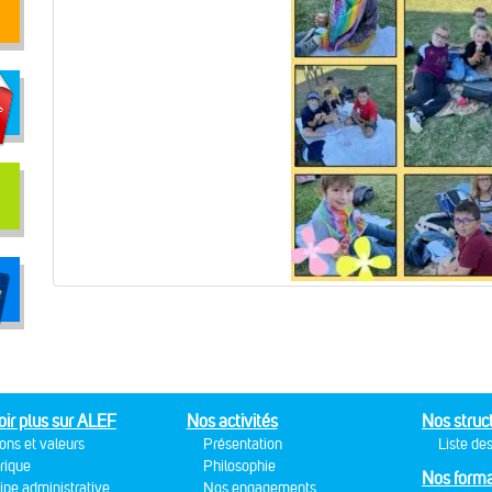
oir plus sur ALEF
Nos activités
Nos struc
ons et valeurs
Présentation
Liste des
rique
Philosophie
Nos forma
ipe administrative
Nos engagements