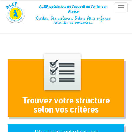
Panneau de gestion des cookies
ALEF, spécialiste de l'accueil de l'enfant en
Toggle
Alsace
naviga
Crèches, Périscolaires, Relais Petite enfance,
Activités de vacances…
Trouvez votre structure
selon vos critères
Téléchargez notre brochure