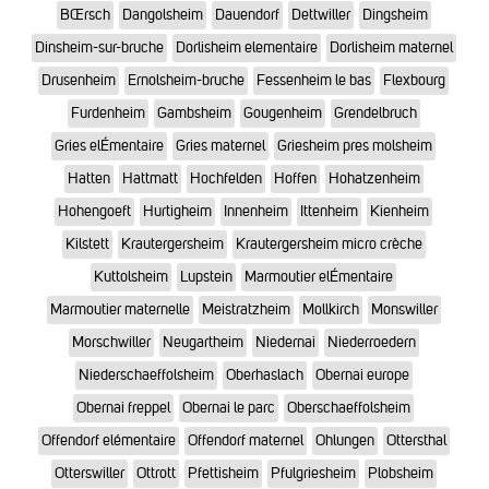
BŒrsch
Dangolsheim
Dauendorf
Dettwiller
Dingsheim
Dinsheim-sur-bruche
Dorlisheim elementaire
Dorlisheim maternel
Drusenheim
Ernolsheim-bruche
Fessenheim le bas
Flexbourg
Furdenheim
Gambsheim
Gougenheim
Grendelbruch
Gries elÉmentaire
Gries maternel
Griesheim pres molsheim
Hatten
Hattmatt
Hochfelden
Hoffen
Hohatzenheim
Hohengoeft
Hurtigheim
Innenheim
Ittenheim
Kienheim
Kilstett
Krautergersheim
Krautergersheim micro crèche
Kuttolsheim
Lupstein
Marmoutier elÉmentaire
Marmoutier maternelle
Meistratzheim
Mollkirch
Monswiller
Morschwiller
Neugartheim
Niedernai
Niederroedern
Niederschaeffolsheim
Oberhaslach
Obernai europe
Obernai freppel
Obernai le parc
Oberschaeffolsheim
Offendorf elémentaire
Offendorf maternel
Ohlungen
Ottersthal
Otterswiller
Ottrott
Pfettisheim
Pfulgriesheim
Plobsheim