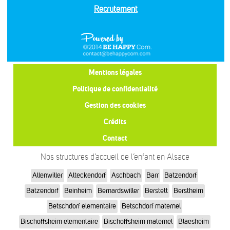
Recrutement
Mentions légales
Politique de confidentialité
Gestion des cookies
Crédits
Contact
Nos structures d’accueil de l’enfant en Alsace
Allenwiller
Alteckendorf
Aschbach
Barr
Batzendorf
Batzendorf
Beinheim
Bernardswiller
Berstett
Berstheim
Betschdorf elementaire
Betschdorf maternel
Bischoffsheim elementaire
Bischoffsheim maternel
Blaesheim