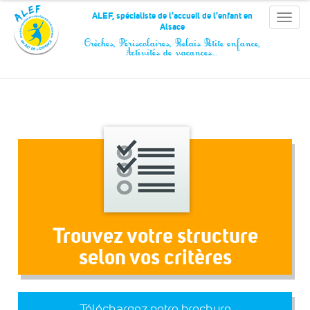
Panneau de gestion des cookies
ALEF, spécialiste de l'accueil de l'enfant en
Toggle
Alsace
naviga
Crèches, Périscolaires, Relais Petite enfance,
Activités de vacances…
Trouvez votre structure
selon vos critères
Téléchargez notre brochure