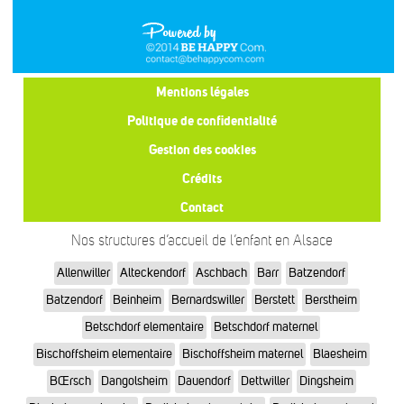
Mentions légales
Politique de confidentialité
Gestion des cookies
Crédits
Contact
Nos structures d’accueil de l’enfant en Alsace
Allenwiller
Alteckendorf
Aschbach
Barr
Batzendorf
Batzendorf
Beinheim
Bernardswiller
Berstett
Berstheim
Betschdorf elementaire
Betschdorf maternel
Bischoffsheim elementaire
Bischoffsheim maternel
Blaesheim
BŒrsch
Dangolsheim
Dauendorf
Dettwiller
Dingsheim