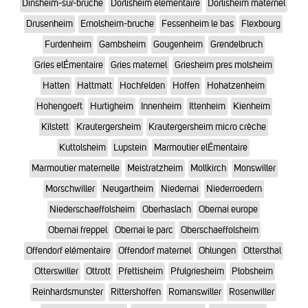
Dinsheim-sur-bruche
Dorlisheim elementaire
Dorlisheim maternel
Drusenheim
Ernolsheim-bruche
Fessenheim le bas
Flexbourg
Furdenheim
Gambsheim
Gougenheim
Grendelbruch
Gries elÉmentaire
Gries maternel
Griesheim pres molsheim
Hatten
Hattmatt
Hochfelden
Hoffen
Hohatzenheim
Hohengoeft
Hurtigheim
Innenheim
Ittenheim
Kienheim
Kilstett
Krautergersheim
Krautergersheim micro crèche
Kuttolsheim
Lupstein
Marmoutier elÉmentaire
Marmoutier maternelle
Meistratzheim
Mollkirch
Monswiller
Morschwiller
Neugartheim
Niedernai
Niederroedern
Niederschaeffolsheim
Oberhaslach
Obernai europe
Obernai freppel
Obernai le parc
Oberschaeffolsheim
Offendorf elémentaire
Offendorf maternel
Ohlungen
Ottersthal
Otterswiller
Ottrott
Pfettisheim
Pfulgriesheim
Plobsheim
Reinhardsmunster
Rittershoffen
Romanswiller
Rosenwiller