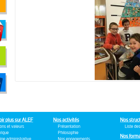
oir plus sur ALEF
Nos activités
Nos struc
ons et valeurs
Présentation
Liste des
rique
Philosophie
Nos forma
ipe administrative
Nos engagements