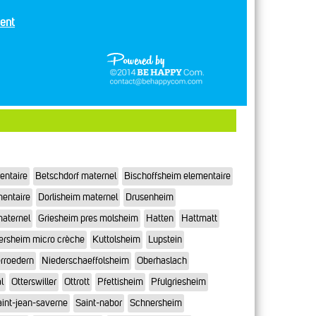
ent
entaire
Betschdorf maternel
Bischoffsheim elementaire
mentaire
Dorlisheim maternel
Drusenheim
maternel
Griesheim pres molsheim
Hatten
Hattmatt
ersheim micro crèche
Kuttolsheim
Lupstein
rroedern
Niederschaeffolsheim
Oberhaslach
l
Otterswiller
Ottrott
Pfettisheim
Pfulgriesheim
int-jean-saverne
Saint-nabor
Schnersheim