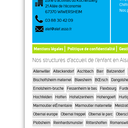
Zone d’activités du Kochersberg
Chiff
21 Allée de l’économie
Nos p
67370 WIWERSHEIM
03 88 30 42 09
alef@alef.asso.fr
Mentions légales
Politique de confidentialité
Gest
Nos structures d’accueil de l’enfant en Al
Allenwiller
Alteckendorf
Aschbach
Barr
Batzendorf
Bischoffsheim maternel
Blaesheim
BŒrsch
Dangolsh
Ernolsheim-bruche
Fessenheim le bas
Flexbourg
Furd
Hochfelden
Hoffen
Hohatzenheim
Hohengoeft
Hurti
Marmoutier elÉmentaire
Marmoutier maternelle
Meistra
Obernai europe
Obernai freppel
Obernai le parc
Obersc
Plobsheim
Reinhardsmunster
Rittershoffen
Romanswil