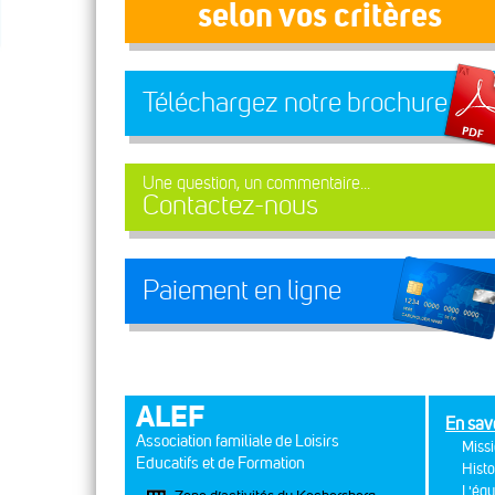
selon vos critères
Téléchargez notre brochure
Une question, un commentaire...
Contactez-nous
Paiement en ligne
ALEF
En sav
Association familiale de Loisirs
Missi
Educatifs et de Formation
Histo
L'équ