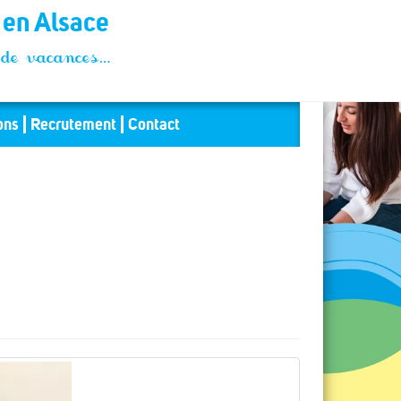
t en Alsace
és de vacances…
ons
Recrutement
Contact