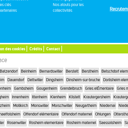
res clés
Nos atouts pour les
Recrutem
artenaires
collectivités
ion des cookies
Crédits
Contact
sace
Batzendorf
Beinheim
Bernardswiller
Berstett
Berstheim
Betschdorf elem
eim
Dauendorf
Dettwiller
Dingsheim
Dinsheim-sur-bruche
Dorlisheim ele
enheim
Gambsheim
Gougenheim
Grendelbruch
Gries elÉmentaire
Gries 
gheim
Innenheim
Ittenheim
Kienheim
Kilstett
Krautergersheim
Krauterg
tzheim
Mollkirch
Monswiller
Morschwiller
Neugartheim
Niedernai
Niede
haeffolsheim
Offendorf elémentaire
Offendorf maternel
Ohlungen
Otterstha
ler
Rosenwiller
Rosheim elementaire
Rosheim maternel
Saessolsheim
Sa