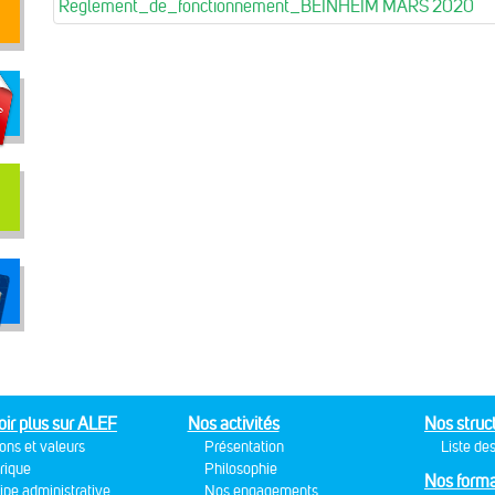
Reglement_de_fonctionnement_BEINHEIM MARS 2020
oir plus sur ALEF
Nos activités
Nos struc
ons et valeurs
Présentation
Liste des
rique
Philosophie
Nos forma
ipe administrative
Nos engagements