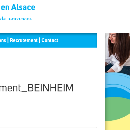
t en Alsace
és de vacances…
ons
Recrutement
Contact
ement_BEINHEIM