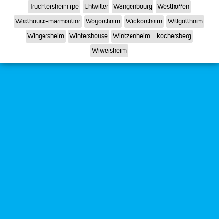
Truchtersheim rpe
Uhlwiller
Wangenbourg
Westhoffen
Westhouse-marmoutier
Weyersheim
Wickersheim
Willgottheim
Wingersheim
Wintershouse
Wintzenheim – kochersberg
Wiwersheim