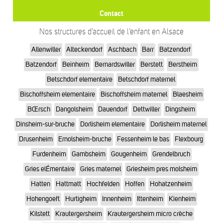
Contact
Nos structures d’accueil de l’enfant en Alsace
Allenwiller
Alteckendorf
Aschbach
Barr
Batzendorf
Batzendorf
Beinheim
Bernardswiller
Berstett
Berstheim
Betschdorf elementaire
Betschdorf maternel
Bischoffsheim elementaire
Bischoffsheim maternel
Blaesheim
BŒrsch
Dangolsheim
Dauendorf
Dettwiller
Dingsheim
Dinsheim-sur-bruche
Dorlisheim elementaire
Dorlisheim maternel
Drusenheim
Ernolsheim-bruche
Fessenheim le bas
Flexbourg
Furdenheim
Gambsheim
Gougenheim
Grendelbruch
Gries elÉmentaire
Gries maternel
Griesheim pres molsheim
Hatten
Hattmatt
Hochfelden
Hoffen
Hohatzenheim
Hohengoeft
Hurtigheim
Innenheim
Ittenheim
Kienheim
Kilstett
Krautergersheim
Krautergersheim micro crèche