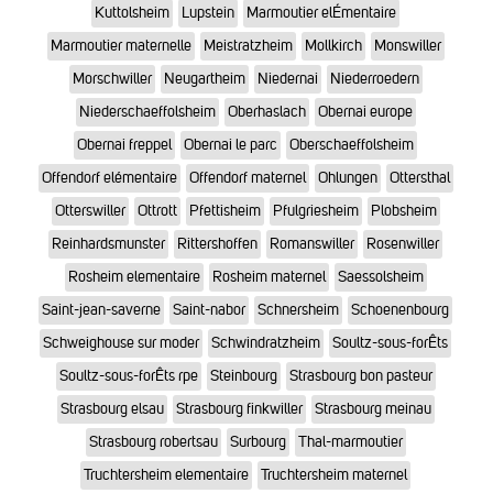
Kuttolsheim
Lupstein
Marmoutier elÉmentaire
Marmoutier maternelle
Meistratzheim
Mollkirch
Monswiller
Morschwiller
Neugartheim
Niedernai
Niederroedern
Niederschaeffolsheim
Oberhaslach
Obernai europe
Obernai freppel
Obernai le parc
Oberschaeffolsheim
Offendorf elémentaire
Offendorf maternel
Ohlungen
Ottersthal
Otterswiller
Ottrott
Pfettisheim
Pfulgriesheim
Plobsheim
Reinhardsmunster
Rittershoffen
Romanswiller
Rosenwiller
Rosheim elementaire
Rosheim maternel
Saessolsheim
Saint-jean-saverne
Saint-nabor
Schnersheim
Schoenenbourg
Schweighouse sur moder
Schwindratzheim
Soultz-sous-forÊts
Soultz-sous-forÊts rpe
Steinbourg
Strasbourg bon pasteur
Strasbourg elsau
Strasbourg finkwiller
Strasbourg meinau
Strasbourg robertsau
Surbourg
Thal-marmoutier
Truchtersheim elementaire
Truchtersheim maternel