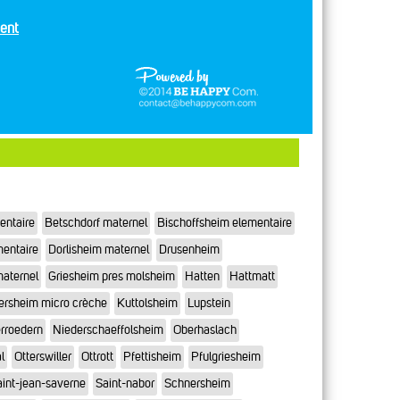
ent
entaire
Betschdorf maternel
Bischoffsheim elementaire
mentaire
Dorlisheim maternel
Drusenheim
maternel
Griesheim pres molsheim
Hatten
Hattmatt
ersheim micro crèche
Kuttolsheim
Lupstein
rroedern
Niederschaeffolsheim
Oberhaslach
l
Otterswiller
Ottrott
Pfettisheim
Pfulgriesheim
int-jean-saverne
Saint-nabor
Schnersheim