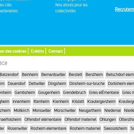
res clés
Nos atouts pour les
Recrutem
artenaires
collectivités
ion des cookies
Crédits
Contact
sace
Batzendorf
Beinheim
Bernardswiller
Berstett
Berstheim
Betschdorf elem
eim
Dauendorf
Dettwiller
Dingsheim
Dinsheim-sur-bruche
Dorlisheim ele
enheim
Gambsheim
Gougenheim
Grendelbruch
Gries elÉmentaire
Gries 
gheim
Innenheim
Ittenheim
Kienheim
Kilstett
Krautergersheim
Krauterg
tzheim
Mollkirch
Monswiller
Morschwiller
Neugartheim
Niedernai
Niede
haeffolsheim
Offendorf elémentaire
Offendorf maternel
Ohlungen
Otterstha
ler
Rosenwiller
Rosheim elementaire
Rosheim maternel
Saessolsheim
Sa