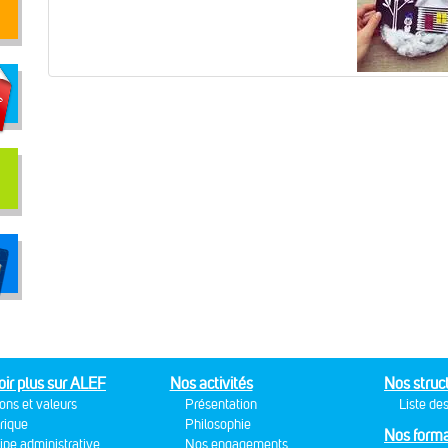
oir plus sur ALEF
Nos activités
Nos struc
ons et valeurs
Présentation
Liste des
rique
Philosophie
Nos forma
ipe administrative
Nos engagements