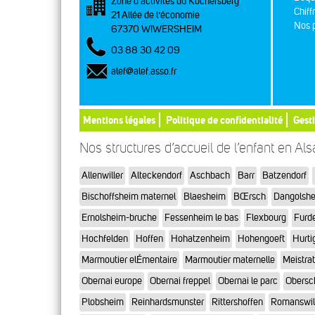
Zone d’activités du Kochersberg
Chiff
21 Allée de l’économie
Nos p
67370 WIWERSHEIM
03 88 30 42 09
alef@alef.asso.fr
Mentions légales
Politique de confidentialité
Gest
Nos structures d’accueil de l’enfant en Al
Allenwiller
Alteckendorf
Aschbach
Barr
Batzendorf
Bischoffsheim maternel
Blaesheim
BŒrsch
Dangolsh
Ernolsheim-bruche
Fessenheim le bas
Flexbourg
Furd
Hochfelden
Hoffen
Hohatzenheim
Hohengoeft
Hurti
Marmoutier elÉmentaire
Marmoutier maternelle
Meistra
Obernai europe
Obernai freppel
Obernai le parc
Obersc
Plobsheim
Reinhardsmunster
Rittershoffen
Romanswil