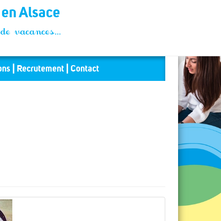
t en Alsace
és de vacances…
ons
Recrutement
Contact