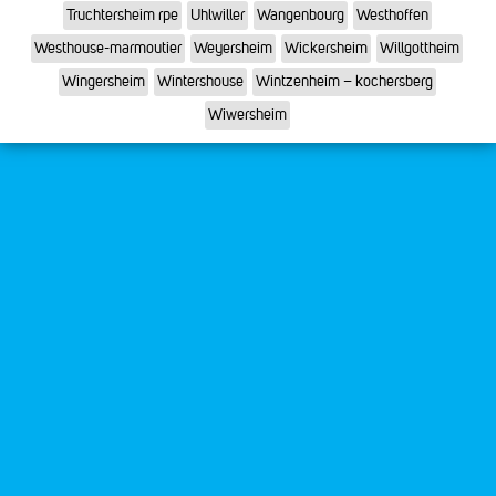
Truchtersheim rpe
Uhlwiller
Wangenbourg
Westhoffen
Westhouse-marmoutier
Weyersheim
Wickersheim
Willgottheim
Wingersheim
Wintershouse
Wintzenheim – kochersberg
Wiwersheim