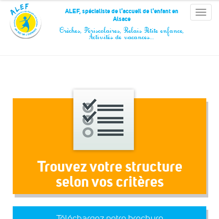
Panneau de gestion des cookies
ALEF, spécialiste de l'accueil de l'enfant en
Toggle
Alsace
naviga
Crèches, Périscolaires, Relais Petite enfance,
Activités de vacances…
Trouvez votre structure
selon vos critères
Téléchargez notre brochure