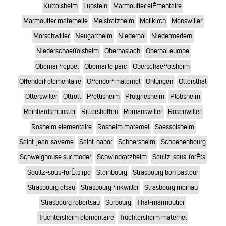
Kuttolsheim
Lupstein
Marmoutier elÉmentaire
Marmoutier maternelle
Meistratzheim
Mollkirch
Monswiller
Morschwiller
Neugartheim
Niedernai
Niederroedern
Niederschaeffolsheim
Oberhaslach
Obernai europe
Obernai freppel
Obernai le parc
Oberschaeffolsheim
Offendorf elémentaire
Offendorf maternel
Ohlungen
Ottersthal
Otterswiller
Ottrott
Pfettisheim
Pfulgriesheim
Plobsheim
Reinhardsmunster
Rittershoffen
Romanswiller
Rosenwiller
Rosheim elementaire
Rosheim maternel
Saessolsheim
Saint-jean-saverne
Saint-nabor
Schnersheim
Schoenenbourg
Schweighouse sur moder
Schwindratzheim
Soultz-sous-forÊts
Soultz-sous-forÊts rpe
Steinbourg
Strasbourg bon pasteur
Strasbourg elsau
Strasbourg finkwiller
Strasbourg meinau
Strasbourg robertsau
Surbourg
Thal-marmoutier
Truchtersheim elementaire
Truchtersheim maternel