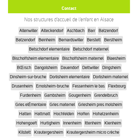
Contact
Nos structures d’accueil de l’enfant en Alsace
Allenwiller
Alteckendorf
Aschbach
Barr
Batzendorf
Batzendorf
Beinheim
Bernardswiller
Berstett
Berstheim
Betschdorf elementaire
Betschdorf maternel
Bischoffsheim elementaire
Bischoffsheim maternel
Blaesheim
BŒrsch
Dangolsheim
Dauendorf
Dettwiller
Dingsheim
Dinsheim-sur-bruche
Dorlisheim elementaire
Dorlisheim maternel
Drusenheim
Ernolsheim-bruche
Fessenheim le bas
Flexbourg
Furdenheim
Gambsheim
Gougenheim
Grendelbruch
Gries elÉmentaire
Gries maternel
Griesheim pres molsheim
Hatten
Hattmatt
Hochfelden
Hoffen
Hohatzenheim
Hohengoeft
Hurtigheim
Innenheim
Ittenheim
Kienheim
Kilstett
Krautergersheim
Krautergersheim micro crèche