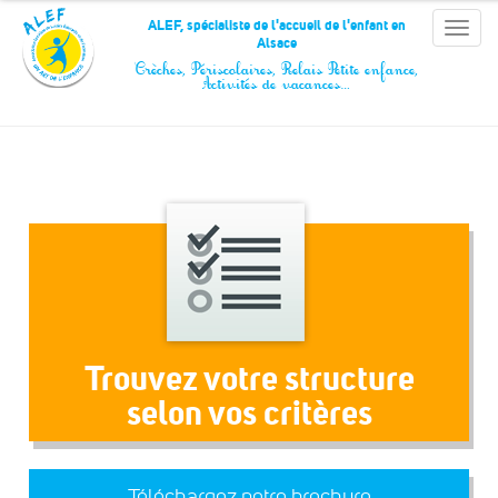
Panneau de gestion des cookies
ALEF, spécialiste de l'accueil de l'enfant en
Toggle
Alsace
naviga
Crèches, Périscolaires, Relais Petite enfance,
Activités de vacances…
Trouvez votre structure
selon vos critères
Téléchargez notre brochure