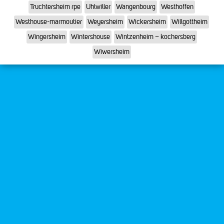
Truchtersheim rpe
Uhlwiller
Wangenbourg
Westhoffen
Westhouse-marmoutier
Weyersheim
Wickersheim
Willgottheim
Wingersheim
Wintershouse
Wintzenheim – kochersberg
Wiwersheim