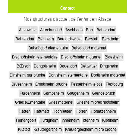
Contact
Nos structures d’accueil de l’enfant en Alsace
Allenwiller
Alteckendorf
Aschbach
Barr
Batzendorf
Batzendorf
Beinheim
Bernardswiller
Berstett
Berstheim
Betschdorf elementaire
Betschdorf maternel
Bischoffsheim elementaire
Bischoffsheim maternel
Blaesheim
BŒrsch
Dangolsheim
Dauendorf
Dettwiller
Dingsheim
Dinsheim-sur-bruche
Dorlisheim elementaire
Dorlisheim maternel
Drusenheim
Ernolsheim-bruche
Fessenheim le bas
Flexbourg
Furdenheim
Gambsheim
Gougenheim
Grendelbruch
Gries elÉmentaire
Gries maternel
Griesheim pres molsheim
Hatten
Hattmatt
Hochfelden
Hoffen
Hohatzenheim
Hohengoeft
Hurtigheim
Innenheim
Ittenheim
Kienheim
Kilstett
Krautergersheim
Krautergersheim micro crèche