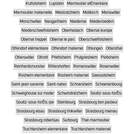
Kuttolsheim
Lupstein
Marmoutier elÉmentaire
Marmoutier maternelle
Meistratzheim
Mollkirch
Monswiller
Morschwiller
Neugartheim
Niedernai
Niederroedern
Niederschaeffolsheim
Oberhaslach
Obernai europe
Obernai freppel
Obernai le parc
Oberschaeffolsheim
Offendorf elémentaire
Offendorf maternel
Ohlungen
Ottersthal
Otterswiller
Ottrott
Pfettisheim
Pfulgriesheim
Plobsheim
Reinhardsmunster
Rittershoffen
Romanswiller
Rosenwiller
Rosheim elementaire
Rosheim maternel
Saessolsheim
Saint-jean-saverne
Saint-nabor
Schnersheim
Schoenenbourg
Schweighouse sur moder
Schwindratzheim
Soultz-sous-forÊts
Soultz-sous-forÊts rpe
Steinbourg
Strasbourg bon pasteur
Strasbourg elsau
Strasbourg finkwiller
Strasbourg meinau
Strasbourg robertsau
Surbourg
Thal-marmoutier
Truchtersheim elementaire
Truchtersheim maternel