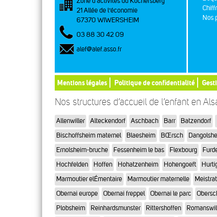
Zone d’activités du Kochersberg
Chiff
21 Allée de l’économie
Nos p
67370 WIWERSHEIM
03 88 30 42 09
alef@alef.asso.fr
Mentions légales
Politique de confidentialité
Gest
Nos structures d’accueil de l’enfant en Al
Allenwiller
Alteckendorf
Aschbach
Barr
Batzendorf
Bischoffsheim maternel
Blaesheim
BŒrsch
Dangolsh
Ernolsheim-bruche
Fessenheim le bas
Flexbourg
Furd
Hochfelden
Hoffen
Hohatzenheim
Hohengoeft
Hurti
Marmoutier elÉmentaire
Marmoutier maternelle
Meistra
Obernai europe
Obernai freppel
Obernai le parc
Obersc
Plobsheim
Reinhardsmunster
Rittershoffen
Romanswil