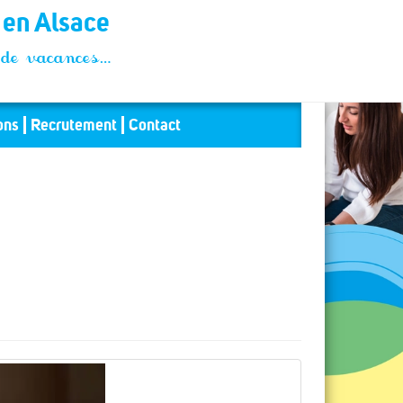
t en Alsace
és de vacances…
ons
Recrutement
Contact