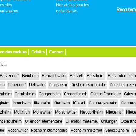
res clés
Nos atouts pour les
Recrutem
artenaires
collectivités
ion des cookies
Crédits
Contact
sace
Batzendorf
Beinheim
Bernardswiller
Berstett
Berstheim
Betschdorf elem
eim
Dauendorf
Dettwiller
Dingsheim
Dinsheim-sur-bruche
Dorlisheim ele
enheim
Gambsheim
Gougenheim
Grendelbruch
Gries elÉmentaire
Gries 
gheim
Innenheim
Ittenheim
Kienheim
Kilstett
Krautergersheim
Krauterg
tzheim
Mollkirch
Monswiller
Morschwiller
Neugartheim
Niedernai
Niede
haeffolsheim
Offendorf elémentaire
Offendorf maternel
Ohlungen
Otterstha
ler
Rosenwiller
Rosheim elementaire
Rosheim maternel
Saessolsheim
Sa