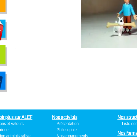
oir plus sur ALEF
Nos activités
Nos struc
ons et valeurs
Présentation
Liste des
rique
Philosophie
Nos forma
ipe administrative
Nos engagements