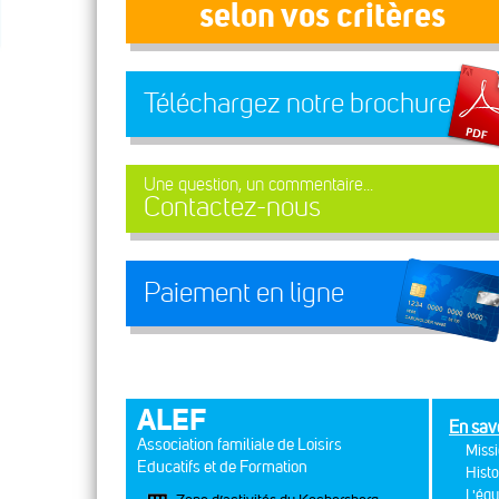
selon vos critères
Téléchargez notre brochure
Une question, un commentaire...
Contactez-nous
Paiement en ligne
ALEF
En sav
Association familiale de Loisirs
Missi
Educatifs et de Formation
Histo
L'équ