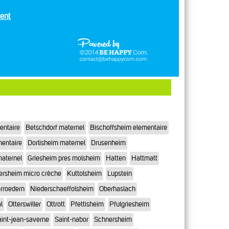
ent
entaire
Betschdorf maternel
Bischoffsheim elementaire
mentaire
Dorlisheim maternel
Drusenheim
maternel
Griesheim pres molsheim
Hatten
Hattmatt
ersheim micro crèche
Kuttolsheim
Lupstein
rroedern
Niederschaeffolsheim
Oberhaslach
l
Otterswiller
Ottrott
Pfettisheim
Pfulgriesheim
int-jean-saverne
Saint-nabor
Schnersheim