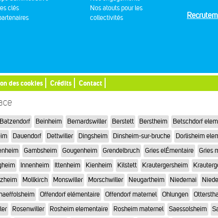
res clés
Nos atouts pour les
Recrutem
artenaires
collectivités
ion des cookies
Crédits
Contact
sace
Batzendorf
Beinheim
Bernardswiller
Berstett
Berstheim
Betschdorf elem
eim
Dauendorf
Dettwiller
Dingsheim
Dinsheim-sur-bruche
Dorlisheim ele
enheim
Gambsheim
Gougenheim
Grendelbruch
Gries elÉmentaire
Gries 
gheim
Innenheim
Ittenheim
Kienheim
Kilstett
Krautergersheim
Krauterg
tzheim
Mollkirch
Monswiller
Morschwiller
Neugartheim
Niedernai
Niede
haeffolsheim
Offendorf elémentaire
Offendorf maternel
Ohlungen
Otterstha
ler
Rosenwiller
Rosheim elementaire
Rosheim maternel
Saessolsheim
Sa