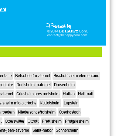
ent
entaire
Betschdorf maternel
Bischoffsheim elementaire
mentaire
Dorlisheim maternel
Drusenheim
maternel
Griesheim pres molsheim
Hatten
Hattmatt
ersheim micro crèche
Kuttolsheim
Lupstein
rroedern
Niederschaeffolsheim
Oberhaslach
l
Otterswiller
Ottrott
Pfettisheim
Pfulgriesheim
int-jean-saverne
Saint-nabor
Schnersheim