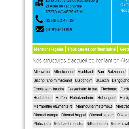
Zone d’activités du Kochersberg
Chiff
21 Allée de l’économie
Nos p
67370 WIWERSHEIM
03 88 30 42 09
alef@alef.asso.fr
Mentions légales
Politique de confidentialité
Gest
Nos structures d’accueil de l’enfant en Al
Allenwiller
Alteckendorf
Aschbach
Barr
Batzendorf
Bischoffsheim maternel
Blaesheim
BŒrsch
Dangolsh
Ernolsheim-bruche
Fessenheim le bas
Flexbourg
Furd
Hochfelden
Hoffen
Hohatzenheim
Hohengoeft
Hurti
Marmoutier elÉmentaire
Marmoutier maternelle
Meistra
Obernai europe
Obernai freppel
Obernai le parc
Obersc
Plobsheim
Reinhardsmunster
Rittershoffen
Romanswil