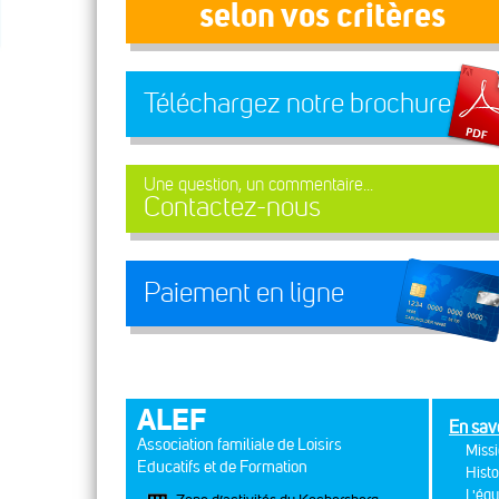
selon vos critères
Téléchargez notre brochure
Une question, un commentaire...
Contactez-nous
Paiement en ligne
ALEF
En sav
Association familiale de Loisirs
Missi
Educatifs et de Formation
Histo
L'équ