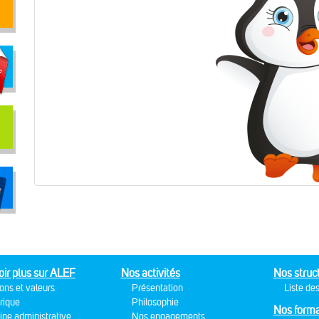
oir plus sur ALEF
Nos activités
Nos struc
ons et valeurs
Présentation
Liste des
rique
Philosophie
Nos forma
ipe administrative
Nos engagements