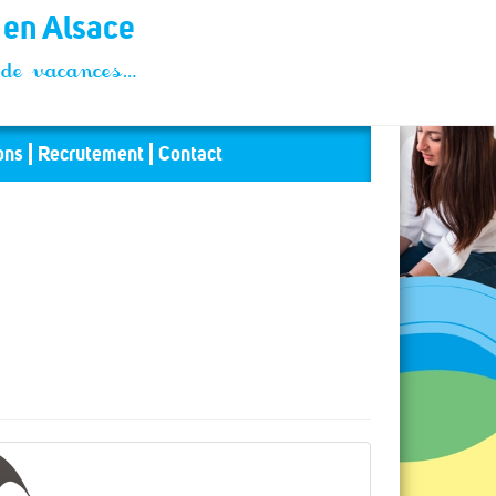
t en Alsace
és de vacances…
ons
Recrutement
Contact