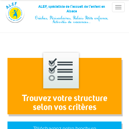
Panneau de gestion des cookies
ALEF, spécialiste de l'accueil de l'enfant en
Toggle
Alsace
naviga
Crèches, Périscolaires, Relais Petite enfance,
Activités de vacances…
Trouvez votre structure
selon vos critères
Téléchargez notre brochure