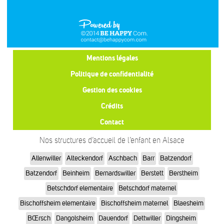
Mentions légales
Politique de confidentialité
Gestion des cookies
Crédits
Contact
Nos structures d’accueil de l’enfant en Alsace
Allenwiller
Alteckendorf
Aschbach
Barr
Batzendorf
Batzendorf
Beinheim
Bernardswiller
Berstett
Berstheim
Betschdorf elementaire
Betschdorf maternel
Bischoffsheim elementaire
Bischoffsheim maternel
Blaesheim
BŒrsch
Dangolsheim
Dauendorf
Dettwiller
Dingsheim