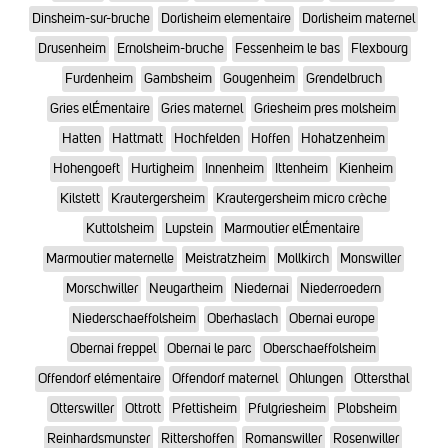
Dinsheim-sur-bruche
Dorlisheim elementaire
Dorlisheim maternel
Drusenheim
Ernolsheim-bruche
Fessenheim le bas
Flexbourg
Furdenheim
Gambsheim
Gougenheim
Grendelbruch
Gries elÉmentaire
Gries maternel
Griesheim pres molsheim
Hatten
Hattmatt
Hochfelden
Hoffen
Hohatzenheim
Hohengoeft
Hurtigheim
Innenheim
Ittenheim
Kienheim
Kilstett
Krautergersheim
Krautergersheim micro crèche
Kuttolsheim
Lupstein
Marmoutier elÉmentaire
Marmoutier maternelle
Meistratzheim
Mollkirch
Monswiller
Morschwiller
Neugartheim
Niedernai
Niederroedern
Niederschaeffolsheim
Oberhaslach
Obernai europe
Obernai freppel
Obernai le parc
Oberschaeffolsheim
Offendorf elémentaire
Offendorf maternel
Ohlungen
Ottersthal
Otterswiller
Ottrott
Pfettisheim
Pfulgriesheim
Plobsheim
Reinhardsmunster
Rittershoffen
Romanswiller
Rosenwiller