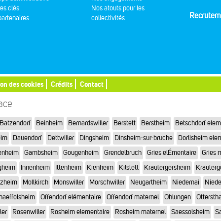
res clés
Nos atouts pour les
Recrutem
artenaires
collectivités
ion des cookies
Crédits
Contact
sace
Batzendorf
Beinheim
Bernardswiller
Berstett
Berstheim
Betschdorf elem
eim
Dauendorf
Dettwiller
Dingsheim
Dinsheim-sur-bruche
Dorlisheim ele
enheim
Gambsheim
Gougenheim
Grendelbruch
Gries elÉmentaire
Gries 
gheim
Innenheim
Ittenheim
Kienheim
Kilstett
Krautergersheim
Krauterg
tzheim
Mollkirch
Monswiller
Morschwiller
Neugartheim
Niedernai
Niede
haeffolsheim
Offendorf elémentaire
Offendorf maternel
Ohlungen
Otterstha
ler
Rosenwiller
Rosheim elementaire
Rosheim maternel
Saessolsheim
Sa