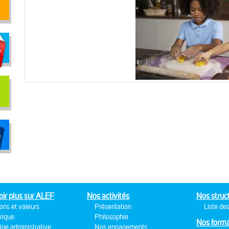
oir plus sur ALEF
Nos activités
Nos struc
ons et valeurs
Présentation
Liste des
rique
Philosophie
Nos forma
ipe administrative
Nos engagements