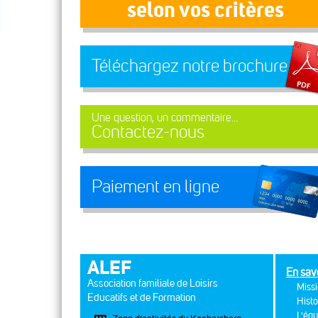
selon vos critères
Téléchargez notre brochure
Une question, un commentaire...
Contactez-nous
Paiement en ligne
ALEF
En sav
Association familiale de Loisirs
Missi
Educatifs et de Formation
Histo
L'équ