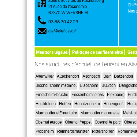
Zone d’activités du Kochersberg
Chiff
21 Allée de l’économie
Nos p
67370 WIWERSHEIM
03 88 30 42 09
alef@alef.asso.fr
Mentions légales
Politique de confidentialité
Gest
Nos structures d’accueil de l’enfant en Al
Allenwiller
Alteckendorf
Aschbach
Barr
Batzendorf
Bischoffsheim maternel
Blaesheim
BŒrsch
Dangolsh
Ernolsheim-bruche
Fessenheim le bas
Flexbourg
Furd
Hochfelden
Hoffen
Hohatzenheim
Hohengoeft
Hurti
Marmoutier elÉmentaire
Marmoutier maternelle
Meistra
Obernai europe
Obernai freppel
Obernai le parc
Obersc
Plobsheim
Reinhardsmunster
Rittershoffen
Romanswil