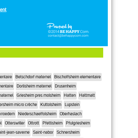
ent
entaire
Betschdorf maternel
Bischoffsheim elementaire
mentaire
Dorlisheim maternel
Drusenheim
maternel
Griesheim pres molsheim
Hatten
Hattmatt
ersheim micro crèche
Kuttolsheim
Lupstein
rroedern
Niederschaeffolsheim
Oberhaslach
l
Otterswiller
Ottrott
Pfettisheim
Pfulgriesheim
int-jean-saverne
Saint-nabor
Schnersheim