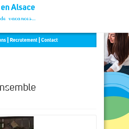
t en Alsace
és de vacances…
ons
Recrutement
Contact
ensemble