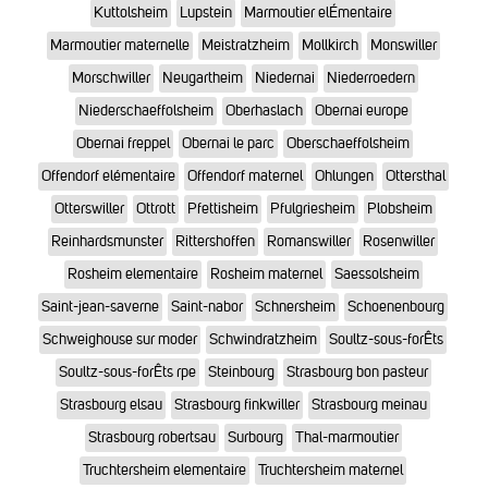
Kuttolsheim
Lupstein
Marmoutier elÉmentaire
Marmoutier maternelle
Meistratzheim
Mollkirch
Monswiller
Morschwiller
Neugartheim
Niedernai
Niederroedern
Niederschaeffolsheim
Oberhaslach
Obernai europe
Obernai freppel
Obernai le parc
Oberschaeffolsheim
Offendorf elémentaire
Offendorf maternel
Ohlungen
Ottersthal
Otterswiller
Ottrott
Pfettisheim
Pfulgriesheim
Plobsheim
Reinhardsmunster
Rittershoffen
Romanswiller
Rosenwiller
Rosheim elementaire
Rosheim maternel
Saessolsheim
Saint-jean-saverne
Saint-nabor
Schnersheim
Schoenenbourg
Schweighouse sur moder
Schwindratzheim
Soultz-sous-forÊts
Soultz-sous-forÊts rpe
Steinbourg
Strasbourg bon pasteur
Strasbourg elsau
Strasbourg finkwiller
Strasbourg meinau
Strasbourg robertsau
Surbourg
Thal-marmoutier
Truchtersheim elementaire
Truchtersheim maternel