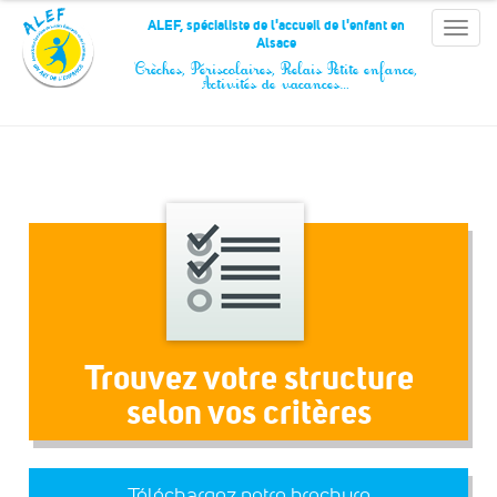
Panneau de gestion des cookies
ALEF, spécialiste de l'accueil de l'enfant en
Toggle
Alsace
naviga
Crèches, Périscolaires, Relais Petite enfance,
Activités de vacances…
Trouvez votre structure
selon vos critères
Téléchargez notre brochure