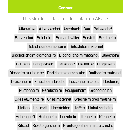
Contact
Nos structures d’accueil de l’enfant en Alsace
Allenwiller
Alteckendorf
Aschbach
Barr
Batzendorf
Batzendorf
Beinheim
Bernardswiller
Berstett
Berstheim
Betschdorf elementaire
Betschdorf maternel
Bischoffsheim elementaire
Bischoffsheim maternel
Blaesheim
BŒrsch
Dangolsheim
Dauendorf
Dettwiller
Dingsheim
Dinsheim-sur-bruche
Dorlisheim elementaire
Dorlisheim maternel
Drusenheim
Ernolsheim-bruche
Fessenheim le bas
Flexbourg
Furdenheim
Gambsheim
Gougenheim
Grendelbruch
Gries elÉmentaire
Gries maternel
Griesheim pres molsheim
Hatten
Hattmatt
Hochfelden
Hoffen
Hohatzenheim
Hohengoeft
Hurtigheim
Innenheim
Ittenheim
Kienheim
Kilstett
Krautergersheim
Krautergersheim micro crèche