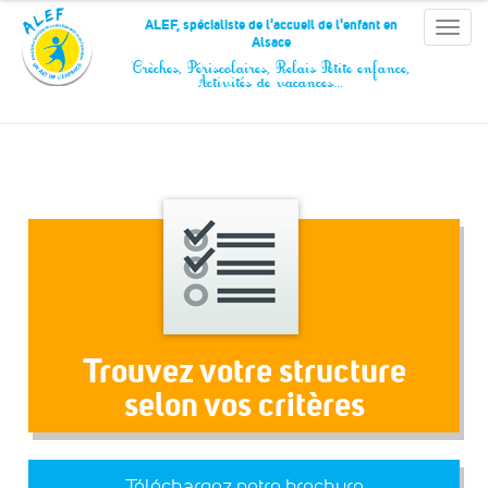
Panneau de gestion des cookies
ALEF, spécialiste de l'accueil de l'enfant en
Toggle
Alsace
naviga
Crèches, Périscolaires, Relais Petite enfance,
Activités de vacances…
Trouvez votre structure
selon vos critères
Téléchargez notre brochure