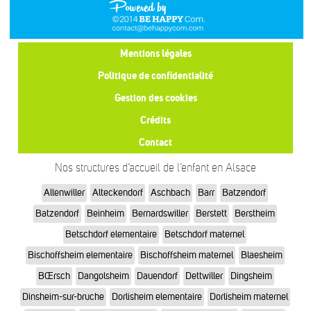
Mentions légales
Politique de confidentialité
Gestion des cookies
Crédits
Contact
Nos structures d’accueil de l’enfant en Alsace
Allenwiller
Alteckendorf
Aschbach
Barr
Batzendorf
Batzendorf
Beinheim
Bernardswiller
Berstett
Berstheim
Betschdorf elementaire
Betschdorf maternel
Bischoffsheim elementaire
Bischoffsheim maternel
Blaesheim
BŒrsch
Dangolsheim
Dauendorf
Dettwiller
Dingsheim
Dinsheim-sur-bruche
Dorlisheim elementaire
Dorlisheim maternel