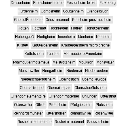
Drusenheim
Ernolsheim-bruche
Fessenheim le bas
Flexbourg
Furdenheim
Gambsheim
Gougenheim
Grendelbruch
Gries elÉmentaire
Gries maternel
Griesheim pres molsheim
Hatten
Hattmatt
Hochfelden
Hoffen
Hohatzenheim
Hohengoeft
Hurtigheim
Innenheim
Ittenheim
Kienheim
Kilstett
Krautergersheim
Krautergersheim micro crèche
Kuttolsheim
Lupstein
Marmoutier elÉmentaire
Marmoutier maternelle
Meistratzheim
Mollkirch
Monswiller
Morschwiller
Neugartheim
Niedernai
Niederroedern
Niederschaeffolsheim
Oberhaslach
Obernai europe
Obernai freppel
Obernai le parc
Oberschaeffolsheim
Offendorf elémentaire
Offendorf maternel
Ohlungen
Ottersthal
Otterswiller
Ottrott
Pfettisheim
Pfulgriesheim
Plobsheim
Reinhardsmunster
Rittershoffen
Romanswiller
Rosenwiller
Rosheim elementaire
Rosheim maternel
Saessolsheim