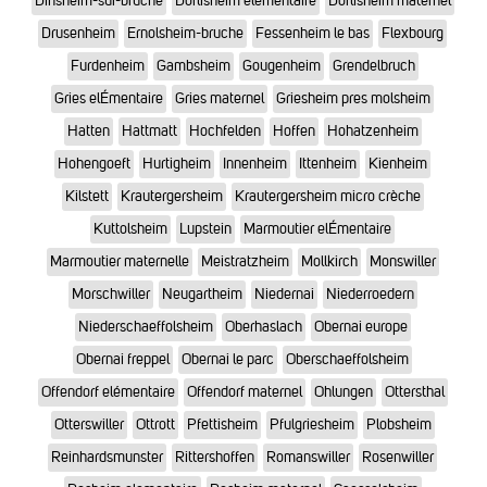
Dinsheim-sur-bruche
Dorlisheim elementaire
Dorlisheim maternel
Drusenheim
Ernolsheim-bruche
Fessenheim le bas
Flexbourg
Furdenheim
Gambsheim
Gougenheim
Grendelbruch
Gries elÉmentaire
Gries maternel
Griesheim pres molsheim
Hatten
Hattmatt
Hochfelden
Hoffen
Hohatzenheim
Hohengoeft
Hurtigheim
Innenheim
Ittenheim
Kienheim
Kilstett
Krautergersheim
Krautergersheim micro crèche
Kuttolsheim
Lupstein
Marmoutier elÉmentaire
Marmoutier maternelle
Meistratzheim
Mollkirch
Monswiller
Morschwiller
Neugartheim
Niedernai
Niederroedern
Niederschaeffolsheim
Oberhaslach
Obernai europe
Obernai freppel
Obernai le parc
Oberschaeffolsheim
Offendorf elémentaire
Offendorf maternel
Ohlungen
Ottersthal
Otterswiller
Ottrott
Pfettisheim
Pfulgriesheim
Plobsheim
Reinhardsmunster
Rittershoffen
Romanswiller
Rosenwiller