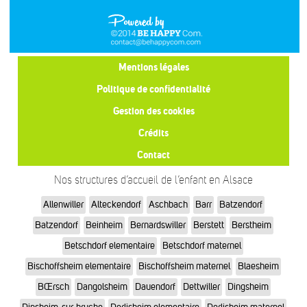
Mentions légales
Politique de confidentialité
Gestion des cookies
Crédits
Contact
Nos structures d’accueil de l’enfant en Alsace
Allenwiller
Alteckendorf
Aschbach
Barr
Batzendorf
Batzendorf
Beinheim
Bernardswiller
Berstett
Berstheim
Betschdorf elementaire
Betschdorf maternel
Bischoffsheim elementaire
Bischoffsheim maternel
Blaesheim
BŒrsch
Dangolsheim
Dauendorf
Dettwiller
Dingsheim