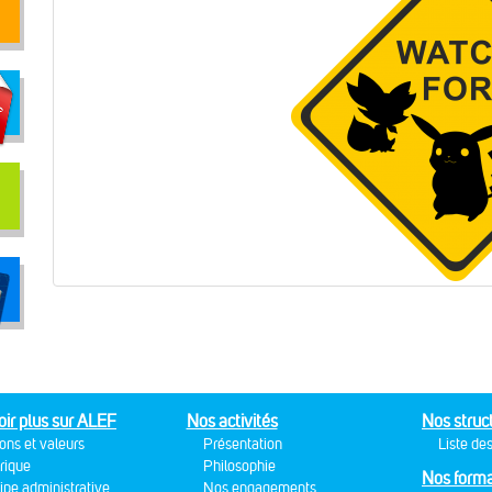
oir plus sur ALEF
Nos activités
Nos struc
ons et valeurs
Présentation
Liste des
rique
Philosophie
Nos forma
ipe administrative
Nos engagements