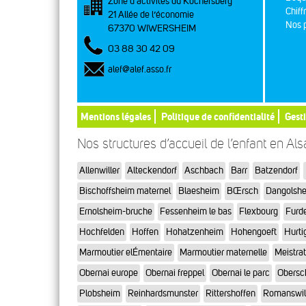
Zone d’activités du Kochersberg
Chiff
21 Allée de l’économie
Nos p
67370 WIWERSHEIM
03 88 30 42 09
alef@alef.asso.fr
Mentions légales
Politique de confidentialité
Gest
Nos structures d’accueil de l’enfant en Al
Allenwiller
Alteckendorf
Aschbach
Barr
Batzendorf
Bischoffsheim maternel
Blaesheim
BŒrsch
Dangolsh
Ernolsheim-bruche
Fessenheim le bas
Flexbourg
Furd
Hochfelden
Hoffen
Hohatzenheim
Hohengoeft
Hurti
Marmoutier elÉmentaire
Marmoutier maternelle
Meistra
Obernai europe
Obernai freppel
Obernai le parc
Obersc
Plobsheim
Reinhardsmunster
Rittershoffen
Romanswil