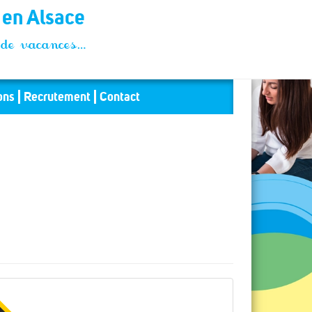
t en Alsace
és de vacances…
ons
Recrutement
Contact