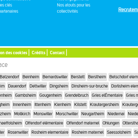
res clés
Nos atouts pour les
Recrutem
artenaires
collectivités
ion des cookies
Crédits
Contact
sace
Batzendorf
Beinheim
Bernardswiller
Berstett
Berstheim
Betschdorf elem
eim
Dauendorf
Dettwiller
Dingsheim
Dinsheim-sur-bruche
Dorlisheim ele
enheim
Gambsheim
Gougenheim
Grendelbruch
Gries elÉmentaire
Gries 
gheim
Innenheim
Ittenheim
Kienheim
Kilstett
Krautergersheim
Krauterg
tzheim
Mollkirch
Monswiller
Morschwiller
Neugartheim
Niedernai
Niede
haeffolsheim
Offendorf elémentaire
Offendorf maternel
Ohlungen
Otterstha
ler
Rosenwiller
Rosheim elementaire
Rosheim maternel
Saessolsheim
Sa