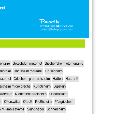
ent
entaire
Betschdorf maternel
Bischoffsheim elementaire
mentaire
Dorlisheim maternel
Drusenheim
maternel
Griesheim pres molsheim
Hatten
Hattmatt
ersheim micro crèche
Kuttolsheim
Lupstein
rroedern
Niederschaeffolsheim
Oberhaslach
l
Otterswiller
Ottrott
Pfettisheim
Pfulgriesheim
int-jean-saverne
Saint-nabor
Schnersheim