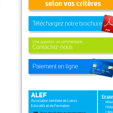
selon vos critères
Téléchargez notre brochure
Une question, un commentaire...
Contactez-nous
Paiement en ligne
ALEF
En sav
Association familiale de Loisirs
Missi
Educatifs et de Formation
Histo
L'équ