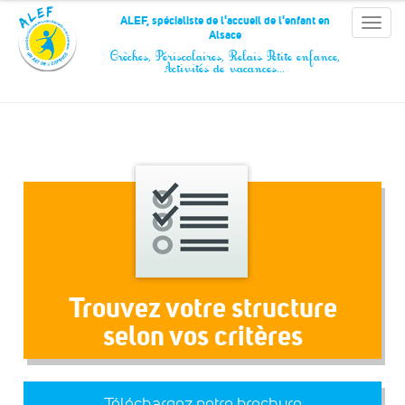
Panneau de gestion des cookies
ALEF, spécialiste de l'accueil de l'enfant en
Toggle
Alsace
naviga
Crèches, Périscolaires, Relais Petite enfance,
Activités de vacances…
Trouvez votre structure
selon vos critères
Téléchargez notre brochure