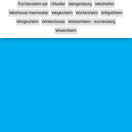
Truchtersheim rpe
Uhlwiller
Wangenbourg
Westhoffen
Westhouse-marmoutier
Weyersheim
Wickersheim
Willgottheim
Wingersheim
Wintershouse
Wintzenheim – kochersberg
Wiwersheim