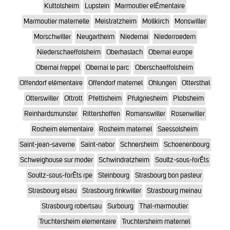
Kuttolsheim
Lupstein
Marmoutier elÉmentaire
Marmoutier maternelle
Meistratzheim
Mollkirch
Monswiller
Morschwiller
Neugartheim
Niedernai
Niederroedern
Niederschaeffolsheim
Oberhaslach
Obernai europe
Obernai freppel
Obernai le parc
Oberschaeffolsheim
Offendorf elémentaire
Offendorf maternel
Ohlungen
Ottersthal
Otterswiller
Ottrott
Pfettisheim
Pfulgriesheim
Plobsheim
Reinhardsmunster
Rittershoffen
Romanswiller
Rosenwiller
Rosheim elementaire
Rosheim maternel
Saessolsheim
Saint-jean-saverne
Saint-nabor
Schnersheim
Schoenenbourg
Schweighouse sur moder
Schwindratzheim
Soultz-sous-forÊts
Soultz-sous-forÊts rpe
Steinbourg
Strasbourg bon pasteur
Strasbourg elsau
Strasbourg finkwiller
Strasbourg meinau
Strasbourg robertsau
Surbourg
Thal-marmoutier
Truchtersheim elementaire
Truchtersheim maternel