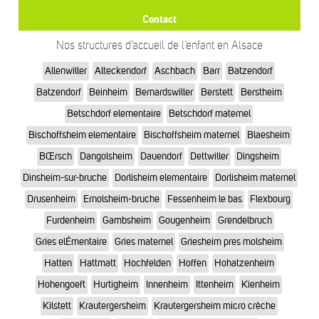
Contact
Nos structures d’accueil de l’enfant en Alsace
Allenwiller
Alteckendorf
Aschbach
Barr
Batzendorf
Batzendorf
Beinheim
Bernardswiller
Berstett
Berstheim
Betschdorf elementaire
Betschdorf maternel
Bischoffsheim elementaire
Bischoffsheim maternel
Blaesheim
BŒrsch
Dangolsheim
Dauendorf
Dettwiller
Dingsheim
Dinsheim-sur-bruche
Dorlisheim elementaire
Dorlisheim maternel
Drusenheim
Ernolsheim-bruche
Fessenheim le bas
Flexbourg
Furdenheim
Gambsheim
Gougenheim
Grendelbruch
Gries elÉmentaire
Gries maternel
Griesheim pres molsheim
Hatten
Hattmatt
Hochfelden
Hoffen
Hohatzenheim
Hohengoeft
Hurtigheim
Innenheim
Ittenheim
Kienheim
Kilstett
Krautergersheim
Krautergersheim micro crèche