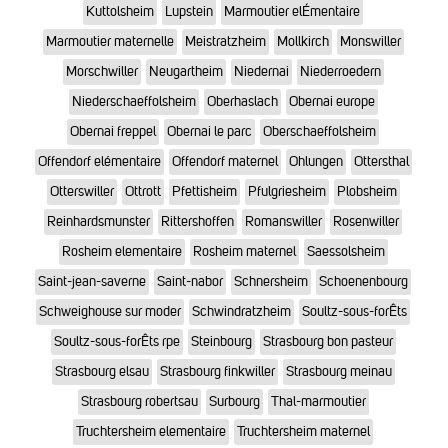
Kuttolsheim
Lupstein
Marmoutier elÉmentaire
Marmoutier maternelle
Meistratzheim
Mollkirch
Monswiller
Morschwiller
Neugartheim
Niedernai
Niederroedern
Niederschaeffolsheim
Oberhaslach
Obernai europe
Obernai freppel
Obernai le parc
Oberschaeffolsheim
Offendorf elémentaire
Offendorf maternel
Ohlungen
Ottersthal
Otterswiller
Ottrott
Pfettisheim
Pfulgriesheim
Plobsheim
Reinhardsmunster
Rittershoffen
Romanswiller
Rosenwiller
Rosheim elementaire
Rosheim maternel
Saessolsheim
Saint-jean-saverne
Saint-nabor
Schnersheim
Schoenenbourg
Schweighouse sur moder
Schwindratzheim
Soultz-sous-forÊts
Soultz-sous-forÊts rpe
Steinbourg
Strasbourg bon pasteur
Strasbourg elsau
Strasbourg finkwiller
Strasbourg meinau
Strasbourg robertsau
Surbourg
Thal-marmoutier
Truchtersheim elementaire
Truchtersheim maternel