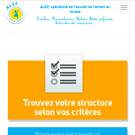
Panneau de gestion des cookies
ALEF, spécialiste de l'accueil de l'enfant en
Toggle
Alsace
naviga
Crèches, Périscolaires, Relais Petite enfance,
Activités de vacances…
Trouvez votre structure
selon vos critères
Téléchargez notre brochure