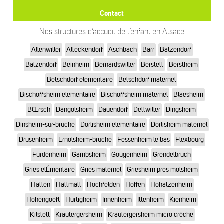
Contact
Nos structures d’accueil de l’enfant en Alsace
Allenwiller
Alteckendorf
Aschbach
Barr
Batzendorf
Batzendorf
Beinheim
Bernardswiller
Berstett
Berstheim
Betschdorf elementaire
Betschdorf maternel
Bischoffsheim elementaire
Bischoffsheim maternel
Blaesheim
BŒrsch
Dangolsheim
Dauendorf
Dettwiller
Dingsheim
Dinsheim-sur-bruche
Dorlisheim elementaire
Dorlisheim maternel
Drusenheim
Ernolsheim-bruche
Fessenheim le bas
Flexbourg
Furdenheim
Gambsheim
Gougenheim
Grendelbruch
Gries elÉmentaire
Gries maternel
Griesheim pres molsheim
Hatten
Hattmatt
Hochfelden
Hoffen
Hohatzenheim
Hohengoeft
Hurtigheim
Innenheim
Ittenheim
Kienheim
Kilstett
Krautergersheim
Krautergersheim micro crèche