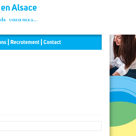
t en Alsace
és de vacances…
ons
Recrutement
Contact