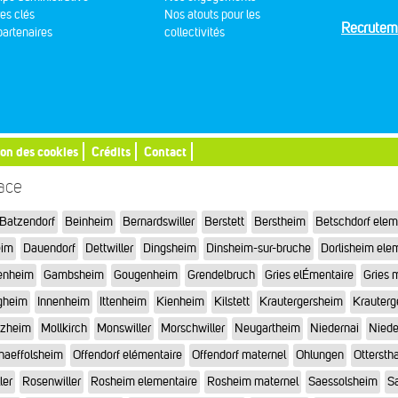
res clés
Nos atouts pour les
Recrutem
artenaires
collectivités
ion des cookies
Crédits
Contact
sace
Batzendorf
Beinheim
Bernardswiller
Berstett
Berstheim
Betschdorf elem
eim
Dauendorf
Dettwiller
Dingsheim
Dinsheim-sur-bruche
Dorlisheim ele
enheim
Gambsheim
Gougenheim
Grendelbruch
Gries elÉmentaire
Gries 
gheim
Innenheim
Ittenheim
Kienheim
Kilstett
Krautergersheim
Krauterg
tzheim
Mollkirch
Monswiller
Morschwiller
Neugartheim
Niedernai
Niede
haeffolsheim
Offendorf elémentaire
Offendorf maternel
Ohlungen
Otterstha
ler
Rosenwiller
Rosheim elementaire
Rosheim maternel
Saessolsheim
Sa