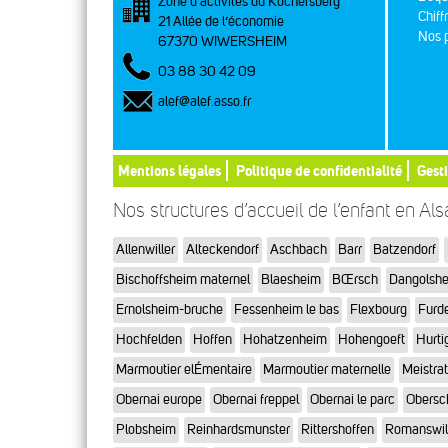
Zone d’activités du Kochersberg
Chiff
21 Allée de l’économie
Nos p
67370 WIWERSHEIM
03 88 30 42 09
alef@alef.asso.fr
Mentions légales
Politique de confidentialité
Gest
Nos structures d’accueil de l’enfant en Al
Allenwiller
Alteckendorf
Aschbach
Barr
Batzendorf
Bischoffsheim maternel
Blaesheim
BŒrsch
Dangolsh
Ernolsheim-bruche
Fessenheim le bas
Flexbourg
Furd
Hochfelden
Hoffen
Hohatzenheim
Hohengoeft
Hurti
Marmoutier elÉmentaire
Marmoutier maternelle
Meistra
Obernai europe
Obernai freppel
Obernai le parc
Obersc
Plobsheim
Reinhardsmunster
Rittershoffen
Romanswil