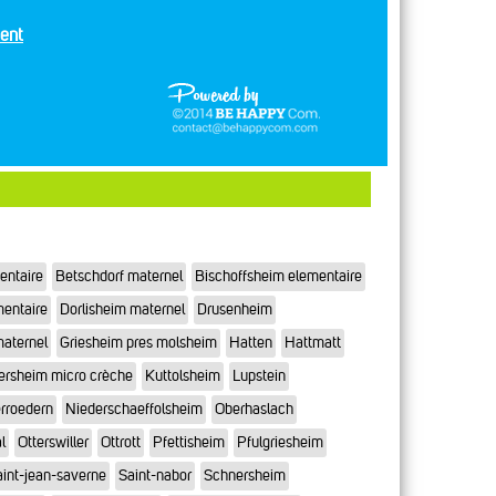
ent
entaire
Betschdorf maternel
Bischoffsheim elementaire
mentaire
Dorlisheim maternel
Drusenheim
maternel
Griesheim pres molsheim
Hatten
Hattmatt
ersheim micro crèche
Kuttolsheim
Lupstein
rroedern
Niederschaeffolsheim
Oberhaslach
l
Otterswiller
Ottrott
Pfettisheim
Pfulgriesheim
int-jean-saverne
Saint-nabor
Schnersheim