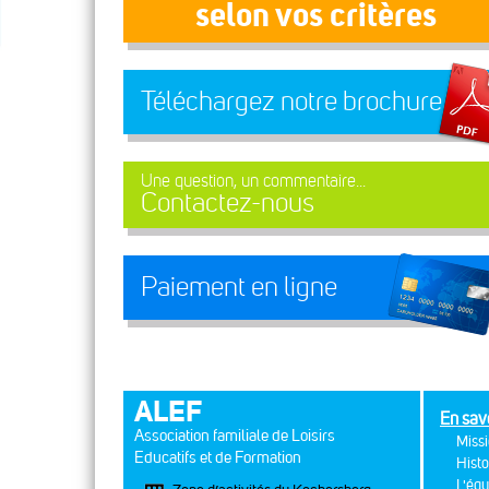
selon vos critères
Téléchargez notre brochure
Une question, un commentaire...
Contactez-nous
Paiement en ligne
ALEF
En sav
Association familiale de Loisirs
Missi
Educatifs et de Formation
Histo
L'équ