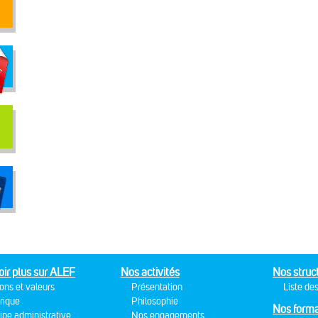
oir plus sur ALEF
Nos activités
Nos struc
ons et valeurs
Présentation
Liste des
rique
Philosophie
Nos forma
ipe administrative
Nos engagements