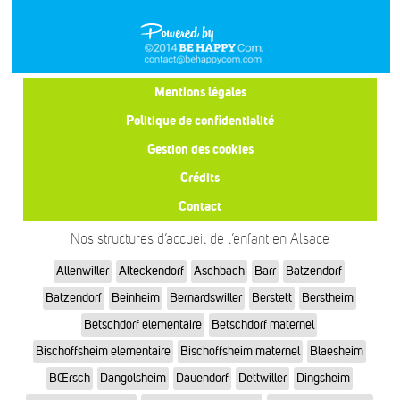
Mentions légales
Politique de confidentialité
Gestion des cookies
Crédits
Contact
Nos structures d’accueil de l’enfant en Alsace
Allenwiller
Alteckendorf
Aschbach
Barr
Batzendorf
Batzendorf
Beinheim
Bernardswiller
Berstett
Berstheim
Betschdorf elementaire
Betschdorf maternel
Bischoffsheim elementaire
Bischoffsheim maternel
Blaesheim
BŒrsch
Dangolsheim
Dauendorf
Dettwiller
Dingsheim