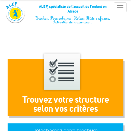
Panneau de gestion des cookies
ALEF, spécialiste de l'accueil de l'enfant en
Toggle
Alsace
naviga
Crèches, Périscolaires, Relais Petite enfance,
Activités de vacances…
Trouvez votre structure
selon vos critères
Téléchargez notre brochure