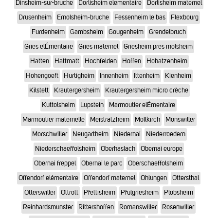
Dinsheim-sur-bruche
Dorlisheim elementaire
Dorlisheim maternel
Drusenheim
Ernolsheim-bruche
Fessenheim le bas
Flexbourg
Furdenheim
Gambsheim
Gougenheim
Grendelbruch
Gries elÉmentaire
Gries maternel
Griesheim pres molsheim
Hatten
Hattmatt
Hochfelden
Hoffen
Hohatzenheim
Hohengoeft
Hurtigheim
Innenheim
Ittenheim
Kienheim
Kilstett
Krautergersheim
Krautergersheim micro crèche
Kuttolsheim
Lupstein
Marmoutier elÉmentaire
Marmoutier maternelle
Meistratzheim
Mollkirch
Monswiller
Morschwiller
Neugartheim
Niedernai
Niederroedern
Niederschaeffolsheim
Oberhaslach
Obernai europe
Obernai freppel
Obernai le parc
Oberschaeffolsheim
Offendorf elémentaire
Offendorf maternel
Ohlungen
Ottersthal
Otterswiller
Ottrott
Pfettisheim
Pfulgriesheim
Plobsheim
Reinhardsmunster
Rittershoffen
Romanswiller
Rosenwiller