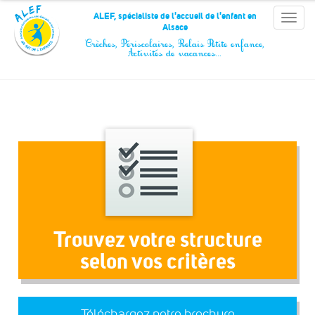
Panneau de gestion des cookies
ALEF, spécialiste de l'accueil de l'enfant en
Toggle
Alsace
naviga
Crèches, Périscolaires, Relais Petite enfance,
Activités de vacances…
Trouvez votre structure
selon vos critères
Téléchargez notre brochure