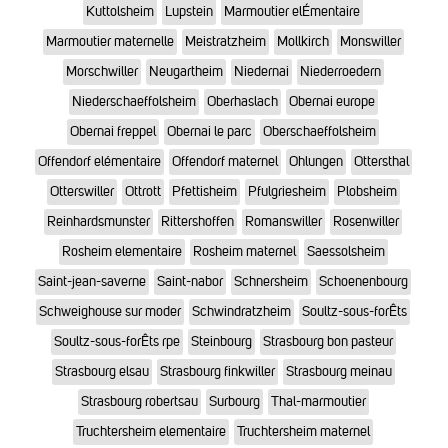
Kuttolsheim
Lupstein
Marmoutier elÉmentaire
Marmoutier maternelle
Meistratzheim
Mollkirch
Monswiller
Morschwiller
Neugartheim
Niedernai
Niederroedern
Niederschaeffolsheim
Oberhaslach
Obernai europe
Obernai freppel
Obernai le parc
Oberschaeffolsheim
Offendorf elémentaire
Offendorf maternel
Ohlungen
Ottersthal
Otterswiller
Ottrott
Pfettisheim
Pfulgriesheim
Plobsheim
Reinhardsmunster
Rittershoffen
Romanswiller
Rosenwiller
Rosheim elementaire
Rosheim maternel
Saessolsheim
Saint-jean-saverne
Saint-nabor
Schnersheim
Schoenenbourg
Schweighouse sur moder
Schwindratzheim
Soultz-sous-forÊts
Soultz-sous-forÊts rpe
Steinbourg
Strasbourg bon pasteur
Strasbourg elsau
Strasbourg finkwiller
Strasbourg meinau
Strasbourg robertsau
Surbourg
Thal-marmoutier
Truchtersheim elementaire
Truchtersheim maternel