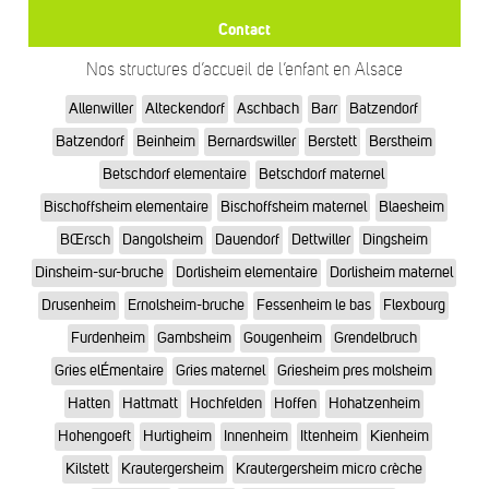
Contact
Nos structures d’accueil de l’enfant en Alsace
Allenwiller
Alteckendorf
Aschbach
Barr
Batzendorf
Batzendorf
Beinheim
Bernardswiller
Berstett
Berstheim
Betschdorf elementaire
Betschdorf maternel
Bischoffsheim elementaire
Bischoffsheim maternel
Blaesheim
BŒrsch
Dangolsheim
Dauendorf
Dettwiller
Dingsheim
Dinsheim-sur-bruche
Dorlisheim elementaire
Dorlisheim maternel
Drusenheim
Ernolsheim-bruche
Fessenheim le bas
Flexbourg
Furdenheim
Gambsheim
Gougenheim
Grendelbruch
Gries elÉmentaire
Gries maternel
Griesheim pres molsheim
Hatten
Hattmatt
Hochfelden
Hoffen
Hohatzenheim
Hohengoeft
Hurtigheim
Innenheim
Ittenheim
Kienheim
Kilstett
Krautergersheim
Krautergersheim micro crèche