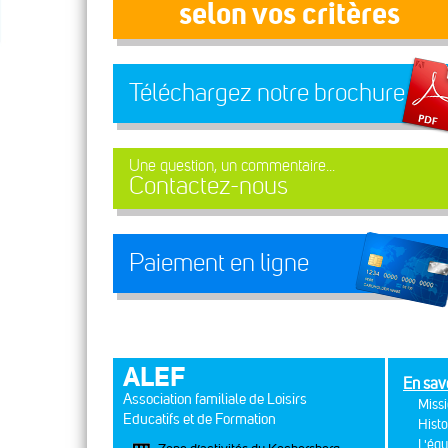
selon vos critères
Téléchargez notre brochure
Une question, un commentaire...
Contactez-nous
Paiement en ligne
ALEF
En sav
Association familiale de Loisirs
Missi
Educatifs et de Formation
Histo
L'équ