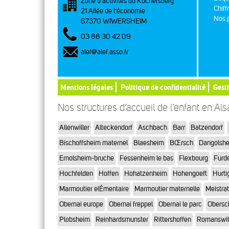
Zone d’activités du Kochersberg
Chiff
21 Allée de l’économie
Nos p
67370 WIWERSHEIM
03 88 30 42 09
alef@alef.asso.fr
Mentions légales
Politique de confidentialité
Gest
Nos structures d’accueil de l’enfant en Al
Allenwiller
Alteckendorf
Aschbach
Barr
Batzendorf
Bischoffsheim maternel
Blaesheim
BŒrsch
Dangolsh
Ernolsheim-bruche
Fessenheim le bas
Flexbourg
Furd
Hochfelden
Hoffen
Hohatzenheim
Hohengoeft
Hurti
Marmoutier elÉmentaire
Marmoutier maternelle
Meistra
Obernai europe
Obernai freppel
Obernai le parc
Obersc
Plobsheim
Reinhardsmunster
Rittershoffen
Romanswil