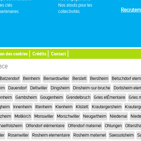
res clés
Nos atouts pour les
Recrutem
artenaires
collectivités
ion des cookies
Crédits
Contact
sace
Batzendorf
Beinheim
Bernardswiller
Berstett
Berstheim
Betschdorf elem
eim
Dauendorf
Dettwiller
Dingsheim
Dinsheim-sur-bruche
Dorlisheim ele
enheim
Gambsheim
Gougenheim
Grendelbruch
Gries elÉmentaire
Gries 
gheim
Innenheim
Ittenheim
Kienheim
Kilstett
Krautergersheim
Krauterg
tzheim
Mollkirch
Monswiller
Morschwiller
Neugartheim
Niedernai
Niede
haeffolsheim
Offendorf elémentaire
Offendorf maternel
Ohlungen
Otterstha
ler
Rosenwiller
Rosheim elementaire
Rosheim maternel
Saessolsheim
Sa