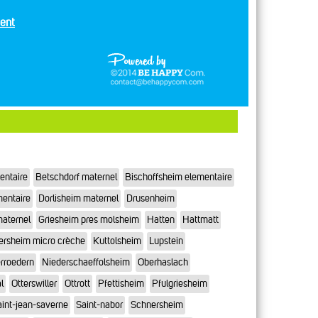
ent
entaire
Betschdorf maternel
Bischoffsheim elementaire
mentaire
Dorlisheim maternel
Drusenheim
maternel
Griesheim pres molsheim
Hatten
Hattmatt
ersheim micro crèche
Kuttolsheim
Lupstein
rroedern
Niederschaeffolsheim
Oberhaslach
l
Otterswiller
Ottrott
Pfettisheim
Pfulgriesheim
int-jean-saverne
Saint-nabor
Schnersheim