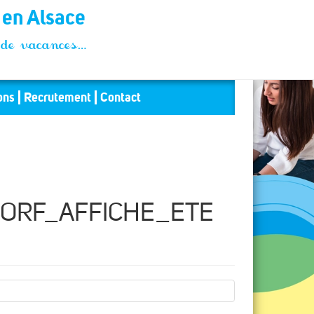
t en Alsace
és de vacances…
ons
Recrutement
Contact
ORF_AFFICHE_ETE