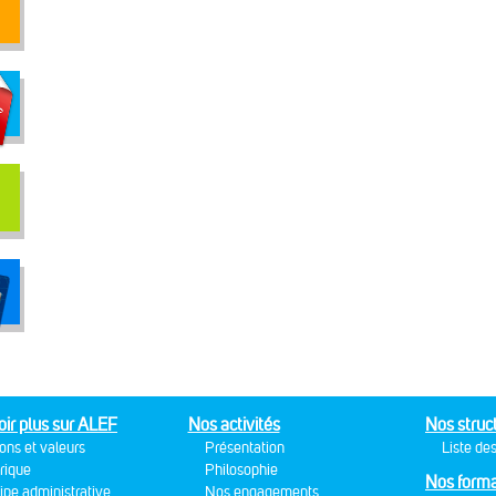
oir plus sur ALEF
Nos activités
Nos struc
ons et valeurs
Présentation
Liste des
rique
Philosophie
Nos forma
ipe administrative
Nos engagements