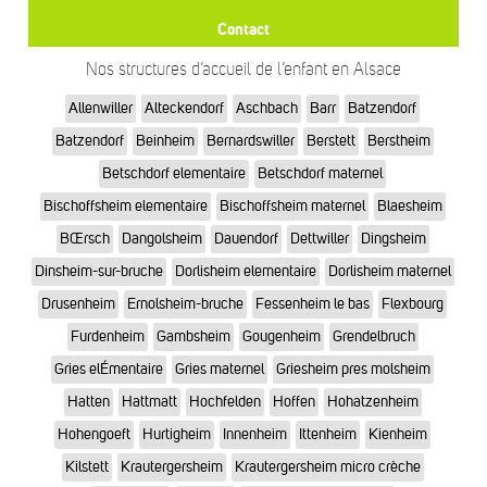
Contact
Nos structures d’accueil de l’enfant en Alsace
Allenwiller
Alteckendorf
Aschbach
Barr
Batzendorf
Batzendorf
Beinheim
Bernardswiller
Berstett
Berstheim
Betschdorf elementaire
Betschdorf maternel
Bischoffsheim elementaire
Bischoffsheim maternel
Blaesheim
BŒrsch
Dangolsheim
Dauendorf
Dettwiller
Dingsheim
Dinsheim-sur-bruche
Dorlisheim elementaire
Dorlisheim maternel
Drusenheim
Ernolsheim-bruche
Fessenheim le bas
Flexbourg
Furdenheim
Gambsheim
Gougenheim
Grendelbruch
Gries elÉmentaire
Gries maternel
Griesheim pres molsheim
Hatten
Hattmatt
Hochfelden
Hoffen
Hohatzenheim
Hohengoeft
Hurtigheim
Innenheim
Ittenheim
Kienheim
Kilstett
Krautergersheim
Krautergersheim micro crèche