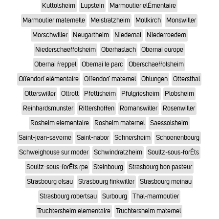
Kuttolsheim
Lupstein
Marmoutier elÉmentaire
Marmoutier maternelle
Meistratzheim
Mollkirch
Monswiller
Morschwiller
Neugartheim
Niedernai
Niederroedern
Niederschaeffolsheim
Oberhaslach
Obernai europe
Obernai freppel
Obernai le parc
Oberschaeffolsheim
Offendorf elémentaire
Offendorf maternel
Ohlungen
Ottersthal
Otterswiller
Ottrott
Pfettisheim
Pfulgriesheim
Plobsheim
Reinhardsmunster
Rittershoffen
Romanswiller
Rosenwiller
Rosheim elementaire
Rosheim maternel
Saessolsheim
Saint-jean-saverne
Saint-nabor
Schnersheim
Schoenenbourg
Schweighouse sur moder
Schwindratzheim
Soultz-sous-forÊts
Soultz-sous-forÊts rpe
Steinbourg
Strasbourg bon pasteur
Strasbourg elsau
Strasbourg finkwiller
Strasbourg meinau
Strasbourg robertsau
Surbourg
Thal-marmoutier
Truchtersheim elementaire
Truchtersheim maternel