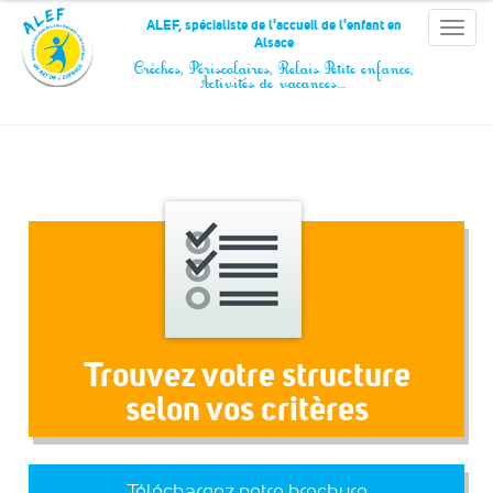
Panneau de gestion des cookies
ALEF, spécialiste de l'accueil de l'enfant en
Toggle
Alsace
naviga
Crèches, Périscolaires, Relais Petite enfance,
Activités de vacances…
Trouvez votre structure
selon vos critères
Téléchargez notre brochure