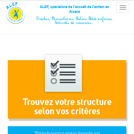
Panneau de gestion des cookies
ALEF, spécialiste de l'accueil de l'enfant en
Toggle
Alsace
naviga
Crèches, Périscolaires, Relais Petite enfance,
Activités de vacances…
Trouvez votre structure
selon vos critères
Téléchargez notre brochure