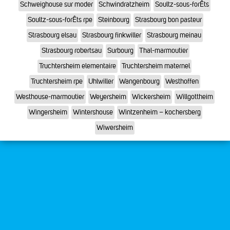
Schweighouse sur moder
Schwindratzheim
Soultz-sous-forÊts
Soultz-sous-forÊts rpe
Steinbourg
Strasbourg bon pasteur
Strasbourg elsau
Strasbourg finkwiller
Strasbourg meinau
Strasbourg robertsau
Surbourg
Thal-marmoutier
Truchtersheim elementaire
Truchtersheim maternel
Truchtersheim rpe
Uhlwiller
Wangenbourg
Westhoffen
Westhouse-marmoutier
Weyersheim
Wickersheim
Willgottheim
Wingersheim
Wintershouse
Wintzenheim – kochersberg
Wiwersheim