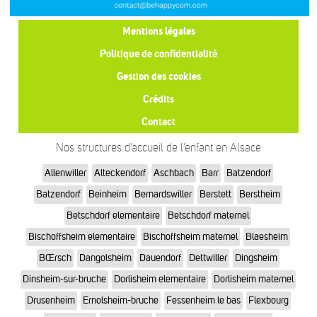
Mentions légales
Politique de confidentialité
Gestion des cookies
Crédits
Contact
Nos structures d’accueil de l’enfant en Alsace
Allenwiller
Alteckendorf
Aschbach
Barr
Batzendorf
Batzendorf
Beinheim
Bernardswiller
Berstett
Berstheim
Betschdorf elementaire
Betschdorf maternel
Bischoffsheim elementaire
Bischoffsheim maternel
Blaesheim
BŒrsch
Dangolsheim
Dauendorf
Dettwiller
Dingsheim
Dinsheim-sur-bruche
Dorlisheim elementaire
Dorlisheim maternel
Drusenheim
Ernolsheim-bruche
Fessenheim le bas
Flexbourg