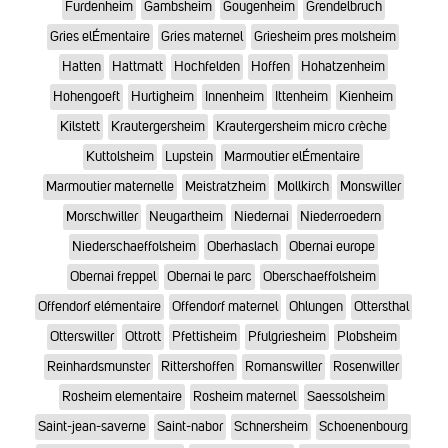
Furdenheim
Gambsheim
Gougenheim
Grendelbruch
Gries elÉmentaire
Gries maternel
Griesheim pres molsheim
Hatten
Hattmatt
Hochfelden
Hoffen
Hohatzenheim
Hohengoeft
Hurtigheim
Innenheim
Ittenheim
Kienheim
Kilstett
Krautergersheim
Krautergersheim micro crèche
Kuttolsheim
Lupstein
Marmoutier elÉmentaire
Marmoutier maternelle
Meistratzheim
Mollkirch
Monswiller
Morschwiller
Neugartheim
Niedernai
Niederroedern
Niederschaeffolsheim
Oberhaslach
Obernai europe
Obernai freppel
Obernai le parc
Oberschaeffolsheim
Offendorf elémentaire
Offendorf maternel
Ohlungen
Ottersthal
Otterswiller
Ottrott
Pfettisheim
Pfulgriesheim
Plobsheim
Reinhardsmunster
Rittershoffen
Romanswiller
Rosenwiller
Rosheim elementaire
Rosheim maternel
Saessolsheim
Saint-jean-saverne
Saint-nabor
Schnersheim
Schoenenbourg