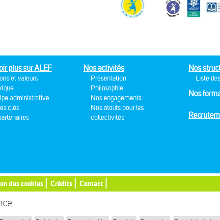
oir plus sur ALEF
Nos activités
Nos struc
ons et valeurs
Présentation
Liste des
rique
Philosophie
Nos forma
ipe administrative
Nos engagements
res clés
Nos atouts pour les
Recrutem
artenaires
collectivités
ion des cookies
Crédits
Contact
sace