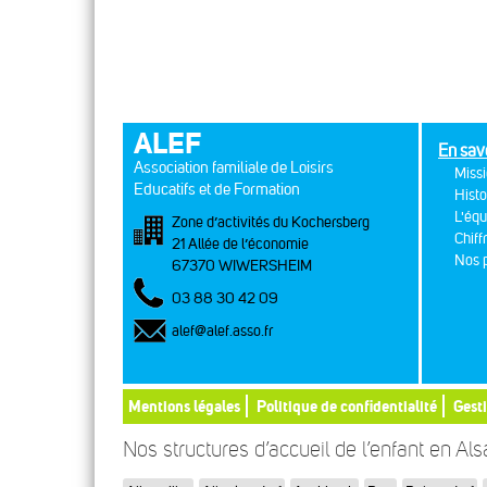
ALEF
En sav
Association familiale de Loisirs
Missi
Educatifs et de Formation
Histo
L'équ
Zone d’activités du Kochersberg
Chiff
21 Allée de l’économie
Nos p
67370 WIWERSHEIM
03 88 30 42 09
alef@alef.asso.fr
Mentions légales
Politique de confidentialité
Gest
Nos structures d’accueil de l’enfant en Al