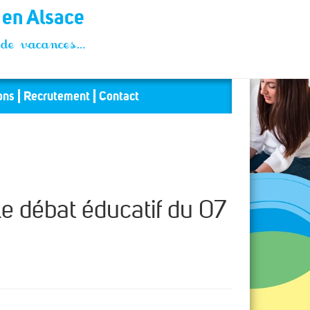
t en Alsace
és de vacances…
ons
Recrutement
Contact
le débat éducatif du 07