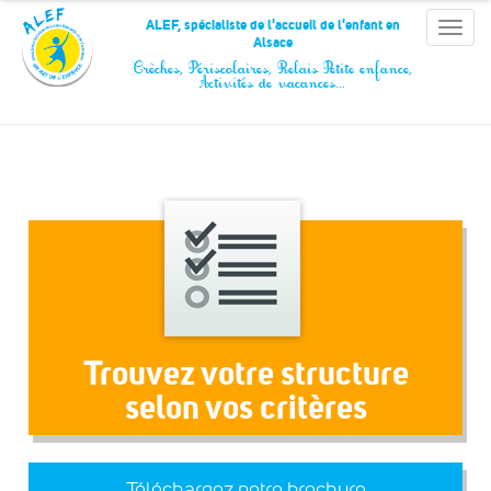
Panneau de gestion des cookies
ALEF, spécialiste de l'accueil de l'enfant en
Toggle
Alsace
naviga
Crèches, Périscolaires, Relais Petite enfance,
Activités de vacances…
Trouvez votre structure
selon vos critères
Téléchargez notre brochure