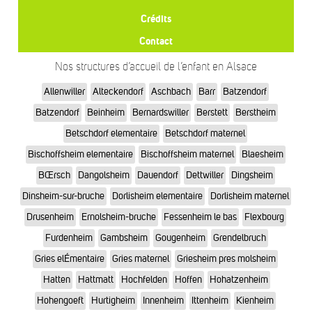
Crédits
Contact
Nos structures d’accueil de l’enfant en Alsace
Allenwiller
Alteckendorf
Aschbach
Barr
Batzendorf
Batzendorf
Beinheim
Bernardswiller
Berstett
Berstheim
Betschdorf elementaire
Betschdorf maternel
Bischoffsheim elementaire
Bischoffsheim maternel
Blaesheim
BŒrsch
Dangolsheim
Dauendorf
Dettwiller
Dingsheim
Dinsheim-sur-bruche
Dorlisheim elementaire
Dorlisheim maternel
Drusenheim
Ernolsheim-bruche
Fessenheim le bas
Flexbourg
Furdenheim
Gambsheim
Gougenheim
Grendelbruch
Gries elÉmentaire
Gries maternel
Griesheim pres molsheim
Hatten
Hattmatt
Hochfelden
Hoffen
Hohatzenheim
Hohengoeft
Hurtigheim
Innenheim
Ittenheim
Kienheim