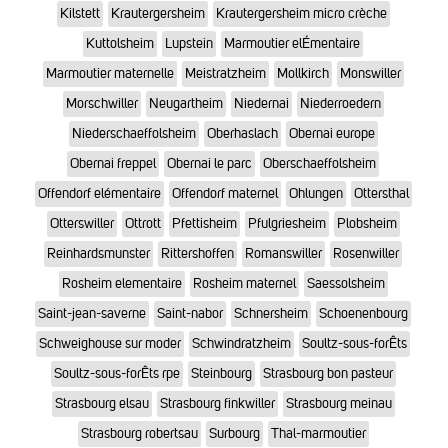
Kilstett
Krautergersheim
Krautergersheim micro crèche
Kuttolsheim
Lupstein
Marmoutier elÉmentaire
Marmoutier maternelle
Meistratzheim
Mollkirch
Monswiller
Morschwiller
Neugartheim
Niedernai
Niederroedern
Niederschaeffolsheim
Oberhaslach
Obernai europe
Obernai freppel
Obernai le parc
Oberschaeffolsheim
Offendorf elémentaire
Offendorf maternel
Ohlungen
Ottersthal
Otterswiller
Ottrott
Pfettisheim
Pfulgriesheim
Plobsheim
Reinhardsmunster
Rittershoffen
Romanswiller
Rosenwiller
Rosheim elementaire
Rosheim maternel
Saessolsheim
Saint-jean-saverne
Saint-nabor
Schnersheim
Schoenenbourg
Schweighouse sur moder
Schwindratzheim
Soultz-sous-forÊts
Soultz-sous-forÊts rpe
Steinbourg
Strasbourg bon pasteur
Strasbourg elsau
Strasbourg finkwiller
Strasbourg meinau
Strasbourg robertsau
Surbourg
Thal-marmoutier