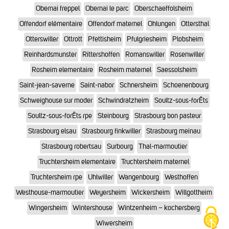
Obernai freppel
Obernai le parc
Oberschaeffolsheim
Offendorf elémentaire
Offendorf maternel
Ohlungen
Ottersthal
Otterswiller
Ottrott
Pfettisheim
Pfulgriesheim
Plobsheim
Reinhardsmunster
Rittershoffen
Romanswiller
Rosenwiller
Rosheim elementaire
Rosheim maternel
Saessolsheim
Saint-jean-saverne
Saint-nabor
Schnersheim
Schoenenbourg
Schweighouse sur moder
Schwindratzheim
Soultz-sous-forÊts
Soultz-sous-forÊts rpe
Steinbourg
Strasbourg bon pasteur
Strasbourg elsau
Strasbourg finkwiller
Strasbourg meinau
Strasbourg robertsau
Surbourg
Thal-marmoutier
Truchtersheim elementaire
Truchtersheim maternel
Truchtersheim rpe
Uhlwiller
Wangenbourg
Westhoffen
Westhouse-marmoutier
Weyersheim
Wickersheim
Willgottheim
Wingersheim
Wintershouse
Wintzenheim – kochersberg
Wiwersheim