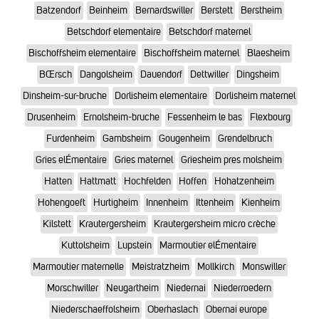
Batzendorf
Beinheim
Bernardswiller
Berstett
Berstheim
Betschdorf elementaire
Betschdorf maternel
Bischoffsheim elementaire
Bischoffsheim maternel
Blaesheim
BŒrsch
Dangolsheim
Dauendorf
Dettwiller
Dingsheim
Dinsheim-sur-bruche
Dorlisheim elementaire
Dorlisheim maternel
Drusenheim
Ernolsheim-bruche
Fessenheim le bas
Flexbourg
Furdenheim
Gambsheim
Gougenheim
Grendelbruch
Gries elÉmentaire
Gries maternel
Griesheim pres molsheim
Hatten
Hattmatt
Hochfelden
Hoffen
Hohatzenheim
Hohengoeft
Hurtigheim
Innenheim
Ittenheim
Kienheim
Kilstett
Krautergersheim
Krautergersheim micro crèche
Kuttolsheim
Lupstein
Marmoutier elÉmentaire
Marmoutier maternelle
Meistratzheim
Mollkirch
Monswiller
Morschwiller
Neugartheim
Niedernai
Niederroedern
Niederschaeffolsheim
Oberhaslach
Obernai europe