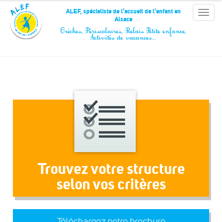
Panneau de gestion des cookies
ALEF, spécialiste de l'accueil de l'enfant en
Toggle
Alsace
naviga
Crèches, Périscolaires, Relais Petite enfance,
Activités de vacances…
Trouvez votre structure
selon vos critères
Téléchargez notre brochure